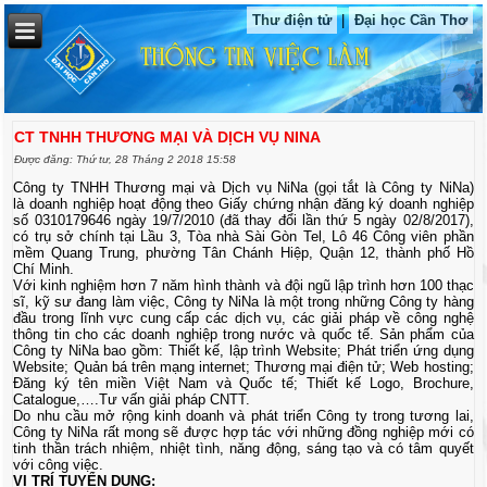
Thư điện tử
|
Đại học Cần Thơ
CT TNHH THƯƠNG MẠI VÀ DỊCH VỤ NINA
Được đăng: Thứ tư, 28 Tháng 2 2018 15:58
Công ty TNHH Thương mại và Dịch vụ NiNa (gọi tắt là Công ty NiNa)
là doanh nghiệp hoạt động theo Giấy chứng nhận đăng ký doanh nghiệp
số 0310179646 ngày 19/7/2010 (đã thay đổi lần thứ 5 ngày 02/8/2017),
có trụ sở chính tại Lầu 3, Tòa nhà Sài Gòn Tel, Lô 46 Công viên phần
mềm Quang Trung, phường Tân Chánh Hiệp, Quận 12, thành phố Hồ
Chí Minh.
Với kinh nghiệm hơn 7 năm hình thành và đội ngũ lập trình hơn 100 thạc
sĩ, kỹ sư đang làm việc, Công ty NiNa là một trong những Công ty hàng
đầu trong lĩnh vực cung cấp các dịch vụ, các giải pháp về công nghệ
thông tin cho các doanh nghiệp trong nước và quốc tế. Sản phẩm của
Công ty NiNa bao gồm: Thiết kế, lập trình Website; Phát triển ứng dụng
Website; Quản bá trên mạng internet; Thương mại điện tử; Web hosting;
Đăng ký tên miền Việt Nam và Quốc tế; Thiết kế Logo, Brochure,
Catalogue,….Tư vấn giải pháp CNTT.
Do nhu cầu mở rộng kinh doanh và phát triển Công ty trong tương lai,
Công ty NiNa rất mong sẽ được hợp tác với những đồng nghiệp mới có
tinh thần trách nhiệm, nhiệt tình, năng động, sáng tạo và có tâm quyết
với công việc.
VỊ TRÍ TUYỂN DỤNG: