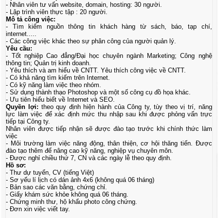
- Nhân viên tư vấn website, domain, hosting: 30 người.
- Lập trình viên thực tập : 20 người.
Mô tả công việc:
- Tìm kiếm nguồn thông tin khách hàng từ sách, báo, tạp chí,
internet.....
- Các công việc khác theo sự phân công của người quản lý.
Yêu cầu:
- Tốt nghiệp Cao đẳng/Đại học chuyên ngành Marketing; Công nghệ
thông tin; Quản trị kinh doanh.
- Yêu thích và am hiểu về CNTT. Yêu thích công việc về CNTT.
- Có khả năng tìm kiếm trên Internet.
- Có kỹ năng làm việc theo nhóm.
- Sử dụng thành thạo Photoshop và một số công cụ đồ họa khác.
- Ưu tiên hiểu biết về Internet và SEO.
Quyền lợi:
theo quy định hiện hành của Công ty, tùy theo vị trí, năng
lực làm việc để xác định mức thu nhập sau khi được phỏng vấn trực
tiếp tại Công ty.
Nhân viên được tiếp nhận sẽ được đào tạo trước khi chính thức làm
việc
- Môi trường làm việc năng động, thân thiện, cơ hội thăng tiến. Được
đào tạo thêm để nâng cao kỹ năng, nghiệp vụ chuyên môn.
- Được nghỉ chiều thứ 7, CN và các ngày lễ theo quy định.
Hồ sơ:
- Thư dự tuyển, CV (tiếng Việt)
- Sơ yếu lí lịch có dán ảnh 4x6 (không quá 06 tháng)
- Bản sao các văn bằng, chứng chỉ.
- Giấy khám sức khỏe không quá 06 tháng.
- Chứng minh thư, hộ khẩu photo công chứng.
- Đơn xin việc viết tay.