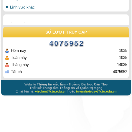
Lĩnh vực khác
SỐ LƯỢT TRUY CẬP
Hôm nay
1035
Tuần này
1035
Tháng này
14035
Tất cả
4075952
Website
Thông tin việc làm - Trường Đại học Cần Thơ
Thiết kế:
Trung tâm Thông tin và Quản trị mạng
Email liên hệ:
vieclam@ctu.edu.vn
hoặc
tuvanhotrosv@ctu.edu.vn