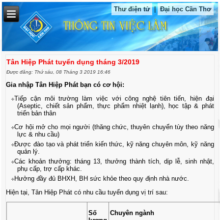
Thư điện tử
|
Đại học Cần Thơ
Tân Hiệp Phát tuyển dụng tháng 3/2019
Được đăng: Thứ sáu, 08 Tháng 3 2019 16:46
Gia nhập Tân Hiệp Phát bạn có cơ hội:
Tiếp cận môi trường làm việc với công nghệ tiên tiến, hiện đại
(Aseptic, chiết sản phẩm, thực phẩm nhiệt lạnh), học tập & phát
triển bản thân
Cơ hội mở cho mọi người (thăng chức, thuyên chuyển tùy theo năng
lực & nhu cầu)
Được đào tạo và phát triển kiến thức, kỹ năng chuyên môn, kỹ năng
quản lý.
Các khoản thưởng: tháng 13, thưởng thành tích, dịp lễ, sinh nhật,
phụ cấp, trợ cấp khác.
Hưởng đầy đủ BHXH, BH sức khỏe theo quy định nhà nước.
Hiện tại, Tân Hiệp Phát có nhu cầu tuyển dụng vị trí sau:
Số
Chuyên ngành