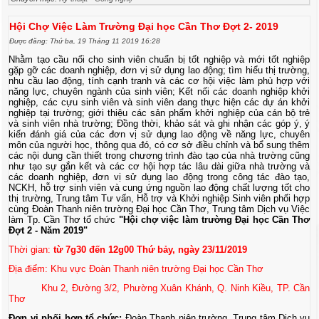
Hội Chợ Việc Làm Trường Đại học Cần Thơ Đợt 2- 2019
Được đăng: Thứ ba, 19 Tháng 11 2019 16:28
Nhằm tạo cầu nối cho sinh viên chuẩn bị tốt nghiệp và mới tốt nghiệp
gặp gỡ các doanh nghiệp, đơn vị sử dụng lao động; tìm hiểu thị trường,
nhu cầu lao động, tính cạnh tranh và các cơ hội việc làm phù hợp với
năng lực, chuyên ngành của sinh viên; Kết nối các doanh nghiệp khởi
nghiệp, các cựu sinh viên và sinh viên đang thực hiện các dự án khởi
nghiệp tại trường; giới thiệu các sản phẩm khởi nghiệp của cán bộ trẻ
và sinh viên nhà trường; Đồng thời, khảo sát và ghi nhận các góp ý, ý
kiến đánh giá của các đơn vị sử dụng lao động về năng lực, chuyên
môn của người học, thông qua đó, có cơ sở điều chỉnh và bổ sung thêm
các nội dung cần thiết trong chương trình đào tạo của nhà trường cũng
như tạo sự gắn kết và các cơ hội hợp tác lâu dài giữa nhà trường và
các doanh nghiệp, đơn vị sử dụng lao động trong công tác đào tạo,
NCKH, hỗ trợ sinh viên và cung ứng nguồn lao động chất lượng tốt cho
thị trường, Trung tâm Tư vấn, Hỗ trợ và Khởi nghiệp Sinh viên phối hợp
cùng Đoàn Thanh niên trường Đại học Cần Thơ, Trung tâm Dịch vụ Việc
làm Tp. Cần Thơ tổ chức
"Hội chợ việc làm trường Đại học Cần Thơ
Đợt 2 - Năm 2019"
Thời gian:
từ 7g30 đến 12g00 Thứ bảy, ngày 23/11/2019
Địa điểm: Khu vực Đoàn Thanh niên trường Đại học Cần Thơ
Khu 2, Đường 3/2, Phường Xuân Khánh, Q. Ninh Kiều, TP. Cần
Thơ
Đơn vị phối hợp tổ chức:
Đoàn Thanh niên trường, Trung tâm Dịch vụ