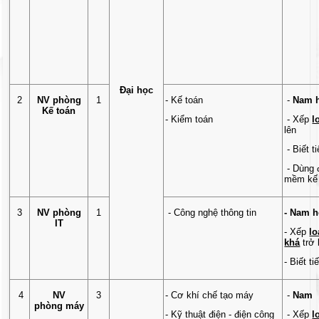
Đại học
2
NV phòng
1
- Kế toán
-
Nam h
Kế toán
- Kiểm toán
- Xếp
l
lên
- Biết t
- Dùng 
mềm kế 
3
NV phòng
1
- Công nghệ thông tin
- Nam 
IT
- Xếp
lo
khá
trở 
- Biết t
4
NV
3
- Cơ khí chế tạo máy
-
Nam
phòng máy
- Kỹ thuật điện - điện công
- Xếp
l