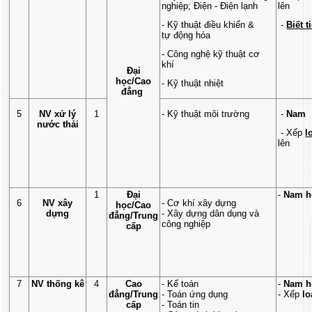
nghiệp; Điện - Điện lạnh
lên
- Kỹ thuật điều khiển &
-
Biết 
tự động hóa
- Công nghệ kỹ thuật cơ
khí
Đại
học/Cao
- Kỹ thuật nhiệt
đẳng
5
NV xử lý
1
- Kỹ thuật môi trường
-
Nam
nước thải
- Xếp
l
lên
1
Đại
-
Nam h
6
NV xây
- Cơ khí xây dựng
học/Cao
dựng
- Xây dựng dân dụng và
đẳng/Trung
công nghiệp
cấp
7
NV thống kê
4
Cao
- Kế toán
-
Nam h
đẳng/Trung
- Toán ứng dụng
- Xếp
lo
cấp
- Toán tin