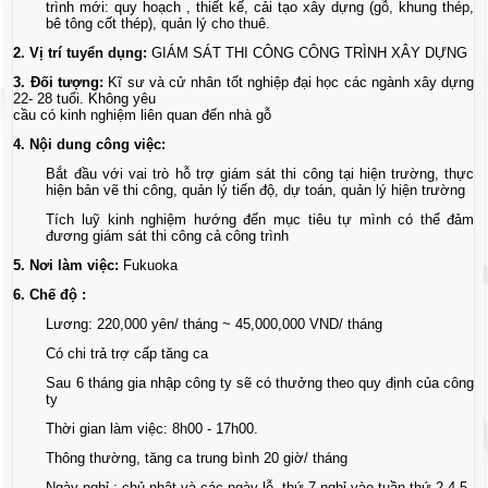
trình mới: quy hoạch , thiết kế, cải tạo xây dựng (gỗ, khung thép,
bê tông cốt thép), quản lý cho thuê.
2. Vị trí tuyển dụng:
GIÁM SÁT THI CÔNG CÔNG TRÌNH XÂY DỰNG
3. Đối tượng:
Kĩ sư và cử nhân tốt nghiệp đại học các ngành xây dựng
22- 28 tuổi. Không yêu
cầu có kinh nghiệm liên quan đến nhà gỗ
4. Nội dung công việc:
Bắt đầu với vai trò hỗ trợ giám sát thi công tại hiện trường, thực
hiện bản vẽ thi công, quản lý tiến độ, dự toán, quản lý hiện trường
Tích luỹ kinh nghiệm hướng đến mục tiêu tự mình có thể đảm
đương giám sát thi công cả công trình
5. Nơi làm việc:
Fukuoka
6. Chế độ :
Lương: 220,000 yên/ tháng ~ 45,000,000 VND/ tháng
Có chi trả trợ cấp tăng ca
Sau 6 tháng gia nhập công ty sẽ có thưởng theo quy định của công
ty
Thời gian làm việc: 8h00 - 17h00.
Thông thường, tăng ca trung bình 20 giờ/ tháng
Ngày nghỉ : chủ nhật và các ngày lễ, thứ 7 nghỉ vào tuần thứ 2,4,5