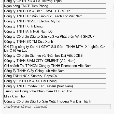
Công ty CP ĐT XD &TM Trường Thịnh.
Ngân hàng TMCP Tiên Phong
Công ty TNHH TM & DV SENWELL GROUP
Công ty TNHH Tư Vấn Giáo dục Teach For Viet Nam
Công ty TNHH NISSEI Electric Mytho
Công ty TNHH Kinh Elong
Công ty TNHH Anh Ngữ Nam Đô
Công ty Cổ phần Đầu tư Sản xuất và Phát triển VAH GROUP
Công ty TNHH SX TM Dừa Xanh
CN Tổng công ty Cơ khí GTVT Sài Gòn - TNHH MTV -Xí nghiệp Cơ
khí Ô tô An Lạc
Công ty Cổ phần Dịch vụ và Nhân lực Đại Việt JOBS
Công ty TNHH SIAM CITY CEMENT (Việt Nam)
Chi nhánh Tại TP.HCM-Công ty TNHH Reeracoen Việt Nam
Công Ty TNHH Giầy Ching Luh Việt Nam
Công TNHH NGK Suntory PepsiCo
Công ty CP ĐTTM & XD Hải Phong
Công ty TNHH Polytex Far Eastern (Việt Nam)
Trung tâm Công nghệ Phần mềm ĐH Cần Thơ
Misa Cần Thơ
Công ty Cổ phần Đầu Tư Sản Xuất Thương Mại Đại Thành
Chuyên mục:
Kỹ thuật - Công nghệ