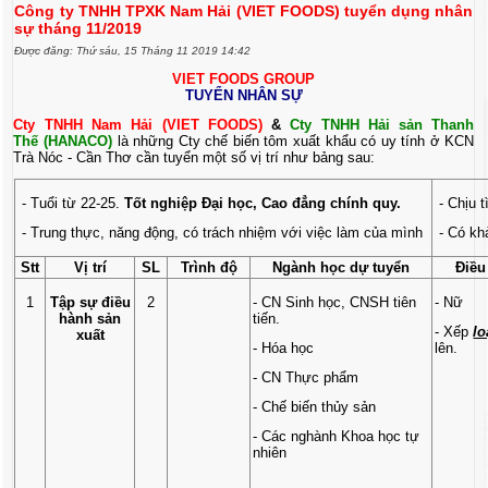
Công ty TNHH TPXK Nam Hải (VIET FOODS) tuyển dụng nhân
sự tháng 11/2019
Được đăng: Thứ sáu, 15 Tháng 11 2019 14:42
VIET FOODS GROUP
TUYỂN NHÂN SỰ
Cty TNHH Nam Hải (VIET FOODS)
&
Cty TNHH Hải sản Thanh
Thế (HANACO)
là những Cty chế biến tôm xuất khẩu có uy tính ở KCN
Trà Nóc - Cần Thơ cần tuyển một số vị trí như bảng sau:
- Tuổi từ 22-25.
Tốt nghiệp Đại học, Cao đẳng chính quy.
- Chịu t
- Trung thực, năng động, có trách nhiệm với việc làm của mình
- Có kh
Stt
Vị trí
SL
Trình độ
Ngành học dự tuyển
Điều
1
Tập sự điều
2
- CN Sinh học, CNSH tiên
- Nữ
hành sản
tiến.
- Xếp
lo
xuất
- Hóa học
lên.
- CN Thực phẩm
- Chế biến thủy sản
- Các nghành Khoa học tự
nhiên