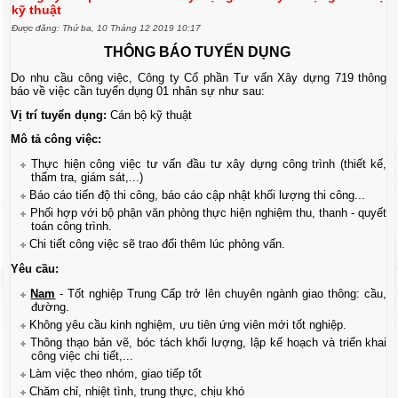
kỹ thuật
Được đăng: Thứ ba, 10 Tháng 12 2019 10:17
THÔNG BÁO TUYỂN DỤNG
Do nhu cầu công việc, Công ty Cổ phần Tư vấn Xây dựng 719 thông
báo về việc cần tuyển dụng 01 nhân sự như sau:
Vị trí tuyển dụng:
Cán bộ kỹ thuật
Mô tả công việc:
Thực hiện công việc tư vấn đầu tư xây dựng công trình (thiết kế,
thẩm tra, giám sát,...)
Báo cáo tiến độ thi công, báo cáo cập nhật khối lượng thi công...
Phối hợp với bộ phận văn phòng thực hiện nghiệm thu, thanh - quyết
toán công trình.
Chi tiết công việc sẽ trao đổi thêm lúc phỏng vấn.
Yêu cầu:
Nam
- Tốt nghiệp Trung Cấp trở lên chuyên ngành giao thông: cầu,
đường.
Không yêu cầu kinh nghiệm, ưu tiên ứng viên mới tốt nghiệp.
Thông thạo bản vẽ, bóc tách khối lượng, lập kế hoạch và triển khai
công việc chi tiết,...
Làm việc theo nhóm, giao tiếp tốt
Chăm chỉ, nhiệt tình, trung thực, chịu khó