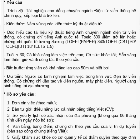
* Yêu cầu
- Trình độ: Tốt nghiệp cao đẳng chuyên ngành Điện tử viễn thông hệ
chính quy, xếp loại khá trở lên.
- Kiến thức: Nắm vững các kiến thức kỹ thuật điện tử
- Đọc hiểu các tài liệu kỹ thuật tiếng Anh chuyên ngành điện tử viễn
thông, có chứng chỉ tiếng Anh quốc tế: Toeic 300 điểm trở lên hoặc
chứng chỉ quốc tế tương đương (TOEFL(PAPER) 343/TOEFL(CBT) 60/
TOEFL(IBT) 18/ IELTS 1.5)
- Tuổi ≤ 30; Có khả năng làm việc trên cao; Có sức khỏe tốt; Sẵn sàng
làm thêm giờ và đi công tác theo yêu cầu.
-
Bắt buộc:
ứng viên có khả năng leo cao 50m và biết bơi
-
Ưu tiên:
Người có kinh nghiệm làm việc trong lĩnh vực điện tử viễn
thông. Có chứng chỉ đào tạo về điện nguồn, máy phát điện. Người đang
sinh sống tại địa phương.
* Hồ sơ yêu cầu:
Đơn xin việc (theo mẫu);
Bản tự giới thiệu năng lực cá nhân bằng tiếng Việt (CV);
Sơ yếu lý lịch có xác nhận của địa phương (không quá 06 tháng
tính đến ngày nộp hộ sơ);
Văn bằng, bảng điểm, chứng chỉ theo yêu cầu của vị trí dự tuyển
(bản sao công chứng (tiếng Việt);
Giấy khám sức khỏe do cơ quan y tế có thẩm quyền theo quy định