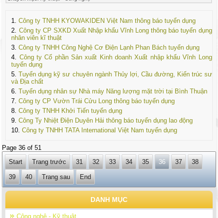
Công ty TNHH KYOWAKIDEN Việt Nam thông báo tuyển dụng
Công ty CP SXKD Xuất Nhập khẩu Vĩnh Long thông báo tuyển dụng
nhân viên kĩ thuật
Công ty TNHH Công Nghệ Cơ Điện Lạnh Phan Bách tuyển dụng
Công ty Cổ phần Sản xuất Kinh doanh Xuất nhập khẩu Vĩnh Long
tuyển dụng
Tuyển dụng kỹ sư chuyên ngành Thủy lợi, Cầu đường, Kiến trúc sư
và Địa chất
Tuyển dụng nhân sự Nhà máy Năng lượng mặt trời tại Bình Thuận
Công ty CP Vườn Trái Cửu Long thông báo tuyển dụng
Công ty TNHH Khởi Tiến tuyển dụng
Công Ty Nhiệt Điện Duyên Hải thông báo tuyển dụng lao động
Công ty TNHH TATA International Việt Nam tuyển dụng
Page 36 of 51
Start
Trang trước
31
32
33
34
35
36
37
38
39
40
Trang sau
End
DANH MỤC
Công nghệ - Kỹ thuật