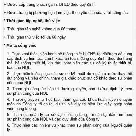
+ Được cấp trang phục ngành, BHLĐ theo quy định.
+ Được trang bị phương tiện làm việc theo yêu cầu của vị trí công tác
* Thời gian tập nghề, thử việc
+ Thời gian tập nghề không quá 06 tháng
+ Thời gian thử việc tối đa 60 ngày
* Mô tả công việc
Trực khai thác, vận hành hệ thống thiết bị CNS tại đài/trạm để cung
cấp dịch vụ liên tục, chính xác, an toàn, đúng quy định; theo dõi trạng
thái hệ thống thiết bị, kịp thời phát hiện các sự cố kỹ thuật thiết bị,
báo cáo NQL.
Thực hiện khắc phục các sự cố kỹ thuật đơn giản ở mức thay thế
dự phòng và hiệu chỉnh, tham gia khắc phục sự cố khác theo sự phân
công của NQL
Tham gia công tác bảo trì thường xuyên, bảo dưỡng định kỳ theo
sự phân công của NQL
Thường xuyên tự học tập, tham gia các khóa huấn luyện chuyên
môn do Công ty tổ chức, dự thi và duy trì hiệu lực giấy phép nhân
viên hàng không.
Tham gia quản lý cơ sở vật chất hạ tầng, tài sản tại đài/trạm theo
sự phân công của NQL và các quy định của Công ty
Thực hiện các nhiệm vụ khác theo sự phân công của Người quản
lý.