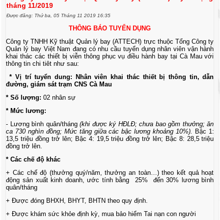
tháng 11/2019
Được đăng: Thứ ba, 05 Tháng 11 2019 16:35
THÔNG BÁO TUYỂN DỤNG
Công ty TNHH Kỹ thuật Quản lý bay (ATTECH) trực thuộc Tổng Công ty
Quản lý bay Việt Nam đang có nhu cầu tuyển dụng nhân viên vận hành
khai thác các thiết bị viễn thông phục vụ điều hành bay tại Cà Mau với
thông tin chi tiêt như sau:
* Vị trí tuyển dung: Nhân viên khai thác thiết bị thông tin, dẫn
đường, giám sát trạm CNS Cà Mau
* Số lượng:
02 nhân sự
* Mức lương:
- Lương bình quân/tháng
(khi được ký HĐLĐ; chưa bao gồm thưởng; ăn
ca 7
3
0 nghìn đồng
;
Mức tăng giữa các bậc lương khoảng 10%
).
Bậc 1:
13,5 triệu đồng trở lên; Bậc 4: 19,5 triệu đồng trở lên; Bậc 8: 28,5 triệu
đồng trở lên.
* Các chế độ khác
+ Các chế độ (thưởng quý/năm, thưởng an toàn…) theo kết quả hoạt
động sản xuất kinh doanh, ước tính bằng 25% đến 30% lương bình
quân/tháng
+ Được đóng BHXH, BHYT, BHTN theo quy định.
+ Được khám sức khỏe định kỳ, mua bảo hiểm Tai nạn con người