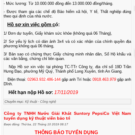
- Mức lương: Từ 10.000.000 đồng đến 13.000.000 đồng/tháng.
- Được tham gia các chế độ Bảo hiểm xã hội, Y tế, Thất nghiệp đúng
theo qui định của nhà nước.
Hồ s
ơ xin việc gồm
c
ó:
1/ Đơn dự tuyển, Giấy khám sức khỏe (không quá 06 Tháng),
2/ Sơ yếu lý lịch có dán ảnh 3x4 và có xác nhận của chính quyền địa
phương không quá 06 tháng,
3/ Bản sao có chứng thực Giấy chứng minh nhân dân, Sổ Hộ khẩu và
các văn bằng, chứng chỉ liên quan.
Nộp Hồ sơ xin việc tại phòng TC-TTr Công ty, địa chỉ số 19D Trần
Hưng Đạo, phường Mỹ Quý, Thành phố Long Xuyên, tỉnh An Giang.
Điện thoại:
02963.932.486-144
gặp anh Trí hoặc
0918.463.
9
7
9
gặp anh
Dĩnh.
Hết hạn nộp Hồ sơ:
17/11/2019
Chuyên mục:
Kỹ thuật - Công nghệ
Công ty TNHH Nước Giải Khát Suntory PepsiCo Việt Nam
tuyển dụng kỹ thuật viên bảo trì
Được đăng: Thứ ba, 22 Tháng 10 2019 08:17
THÔNG BÁO TUYỂN DỤNG