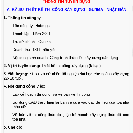
THÔNG TIN TUYỂN DỤNG
A. KỸ SƯ THIẾT KẾ THI CÔNG XÂY DỰNG - GUNMA - NHẬT BẢN
1. Thông tin công ty
Tên công ty: Hatsugai
Thành lập : Năm 2001
Trụ sở chính: Gunma
Doanh thu: 1811 triệu yên
Nội dung kinh doanh: Công trình tháo dỡ, xây dựng dân dụng
2. Vị trí tuyển dụng:
Thiết kế thi công xây dựng (5 bạn)
3. Đối tượng:
Kĩ sư và cử nhân tốt nghiệp đại học các ngành xây dựng
22- 28 tuổi.
4. Nội dung công việc:
Lập kế hoạch thi công, và vẽ bản vẽ thi công
Sử dụng CAD thực hiện lại bản vẽ dựa vào các dữ liệu của tòa nhà
tháo dỡ
Vẽ bản vẽ thi công tháo dở , lập kế hoạch xây dựng tháo dỡ các
tòa nhà
5. Chế độ: