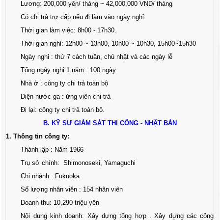
Lương: 200,000 yên/ tháng ~ 42,000,000 VND/ tháng
Có chi trả trợ cấp nếu đi làm vào ngày nghỉ.
Thời gian làm việc: 8h00 - 17h30.
Thời gian nghỉ: 12h00 ~ 13h00, 10h00 ~ 10h30, 15h00~15h30
Ngày nghỉ : thứ 7 cách tuần, chủ nhật và các ngày lễ
Tổng ngày nghỉ 1 năm : 100 ngày
Nhà ở : công ty chi trả toàn bộ
Điện nước ga : ứng viên chi trả
Đi lại: công ty chi trả toàn bộ.
B. KỸ SƯ GIÁM SÁT THI CÔNG - NHẬT BẢN
1. Thông tin công ty:
Thành lập : Năm 1966
Trụ sở chính: Shimonoseki, Yamaguchi
Chi nhánh : Fukuoka
Số lượng nhân viên : 154 nhân viên
Doanh thu: 10,290 triệu yên
Nội dung kinh doanh: Xây dựng tổng hợp . Xây dựng các công