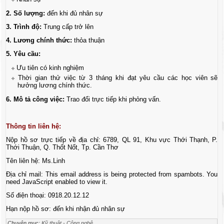
2. Số lượng:
đến khi đủ nhân sự
3. Trình độ:
Trung cấp trở lên
4. Lương chính thức:
thỏa thuận
5. Yêu cầu:
Ưu tiên có kinh nghiệm
Thời gian thử việc từ 3 tháng khi đạt yêu cầu các học viên sẽ
hưởng lương chính thức.
6. Mô tả công việc:
Trao đổi trực tiếp khi phỏng vấn.
Thông tin liên hệ:
Nộp hồ sơ trực tiếp về địa chỉ: 6789, QL 91, Khu vực Thới Thạnh, P.
Thới Thuận, Q. Thốt Nốt, Tp. Cần Thơ
Tên liên hệ: Ms.Linh
Địa chỉ mail:
This email address is being protected from spambots. You
need JavaScript enabled to view it.
Số điện thoại: 0918.20.12.12
Hạn nộp hồ sơ: đến khi nhận đủ nhân sự
Chuyên mục:
Kỹ thuật - Công nghệ