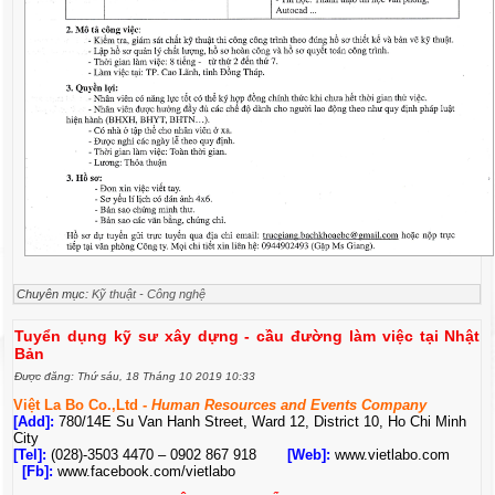
Chuyên mục:
Kỹ thuật - Công nghệ
Tuyển dụng kỹ sư xây dựng - cầu đường làm việc tại Nhật
Bản
Được đăng: Thứ sáu, 18 Tháng 10 2019 10:33
Việt La Bo Co.,Ltd -
Human Resources and Events Company
[Add]:
780/14E Su Van Hanh Street, Ward 12, District 10, Ho Chi Minh
City
[Tel]:
(028)-3503 4470 – 0902 867 918
[Web]:
www.vietlabo.com
[Fb]:
www.facebook.com/vietlabo