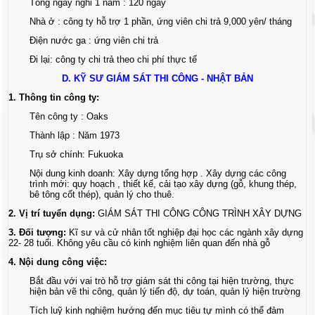
Tổng ngày nghỉ 1 năm : 120 ngày
Nhà ở : công ty hỗ trợ 1 phần, ứng viên chi trả 9,000 yên/ tháng
Điện nước ga : ứng viên chi trả
Đi lại: công ty chi trả theo chi phí thực tế
D. KỸ SƯ GIÁM SÁT THI CÔNG - NHẬT BẢN
1. Thông tin công ty:
Tên công ty : Oaks
Thành lập : Năm 1973
Trụ sở chính: Fukuoka
Nội dung kinh doanh: Xây dựng tổng hợp . Xây dựng các công
trình mới: quy hoạch , thiết kế, cải tạo xây dựng (gỗ, khung thép,
bê tông cốt thép), quản lý cho thuê.
2. Vị trí tuyển dụng:
GIÁM SÁT THI CÔNG CÔNG TRÌNH XÂY DỰNG
3. Đối tượng:
Kĩ sư và cử nhân tốt nghiệp đại học các ngành xây dựng
22- 28 tuổi. Không yêu cầu có kinh nghiệm liên quan đến nhà gỗ
4. Nội dung công việc:
Bắt đầu với vai trò hỗ trợ giám sát thi công tại hiện trường, thực
hiện bản vẽ thi công, quản lý tiến độ, dự toán, quản lý hiện trường
Tích luỹ kinh nghiệm hướng đến mục tiêu tự mình có thể đảm