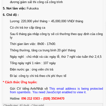
đương giám sát thi công cả công trình
5. Nơi làm việc:
Fukuoka
6. Chế độ :
Lương: 220,000 yên/ tháng ~ 45,000,000 VND/ tháng
Có chi trả trợ cấp tăng ca
Sau 6 tháng gia nhập công ty sẽ có thưởng theo quy định của công
ty
Thời gian làm việc: 8h00 - 17h00.
Thông thường, tăng ca trung bình 20 giờ/ tháng
Ngày nghỉ : chủ nhật và các ngày lễ, thứ 7 nghỉ vào tuần thứ 2,4,5
Tổng ngày nghỉ 1 năm : 107 ngày
Điện nước ga : ứng viên chi trả
Đi lại: công ty chi trả theo chi phí thực tế
* Cách thức Ứng tuyển:
Gửi CV tiếng Anh/Nhật về
This email address is being protected
from spambots. You need JavaScript enabled to view it.
Hotline:
096 212 0303 – (028) 35034470
Chuyên mục:
Kỹ thuật - Công nghệ