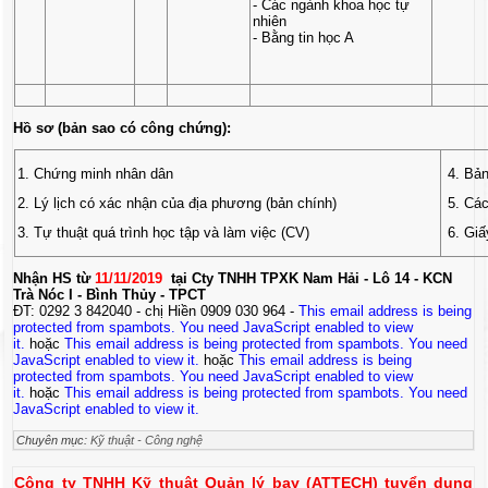
- Các ngành khoa học tự
nhiên
- Bằng tin học A
Hồ sơ (bản sao có công chứng):
1. Chứng minh nhân dân
4. Bản
2. Lý lịch có xác nhận của địa phương (bản chính)
5. Các
3. Tự thuật quá trình học tập và làm việc (CV)
6. Giấ
Nhận HS từ
11/11/2019
tại Cty TNHH TPXK Nam Hải - Lô 14 - KCN
Trà Nóc I - Bình Thủy - TPCT
ĐT: 0292 3 842040 - chị Hiền 0909 030 964 -
This email address is being
protected from spambots. You need JavaScript enabled to view
it.
hoặc
This email address is being protected from spambots. You need
JavaScript enabled to view it.
hoặc
This email address is being
protected from spambots. You need JavaScript enabled to view
it.
hoặc
This email address is being protected from spambots. You need
JavaScript enabled to view it.
Chuyên mục:
Kỹ thuật - Công nghệ
Công ty TNHH Kỹ thuật Quản lý bay (ATTECH) tuyển dụng