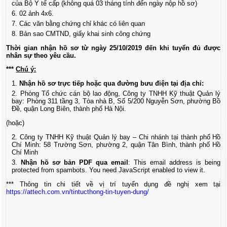
của Bộ Y tế cấp (không quá 03 tháng tính đến ngày nộp hồ sơ)
02 ảnh 4x6.
Các văn bằng chứng chỉ khác có liên quan
Bản sao CMTND, giấy khai sinh công chứng
T
hời gian nhận hồ sơ từ ngày
25/10/2019
đến
khi tuyển đủ được
nhân sự theo yêu cầu
.
***
Chú ý:
Nhận hồ sơ trực tiếp hoặc qua đường bưu điện tại địa chỉ:
Phòng Tổ chức cán bộ lao động, Công ty TNHH Kỹ thuật Quản lý
bay: Phòng 311 tầng 3, Tòa nhà B, Số 5/200 Nguyễn Sơn, phường Bồ
Đề, quận Long Biên, thành phố Hà Nội.
(hoặc)
Công ty TNHH Kỹ thuật Quản lý bay – Chi nhánh tại thành phố Hồ
Chí Minh: 58 Trường Sơn, phường 2, quận Tân Bình, thành phố Hồ
Chí Minh
Nhận hồ sơ bản PDF qua email
:
This email address is being
protected from spambots. You need JavaScript enabled to view it.
*** Thông tin chi tiết về vị trí tuyển dụng đề nghị xem tại
https://attech.com.vn/tintucthong-tin-tuyen-dung/