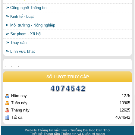
Công nghệ Thông tin
Kinh tế - Luật
Môi trường - Nông nghiệp
Sư phạm - Xã hội
Thủy sản
Lĩnh vực khác
SỐ LƯỢT TRUY CẬP
Hôm nay
1275
Tuần này
10905
Tháng này
12625
Tất cả
4074542
Website
Thông tin việc làm - Trường Đại học Cần Thơ
Thiết kế:
Trung tâm Thông tin và Quản trị mạng