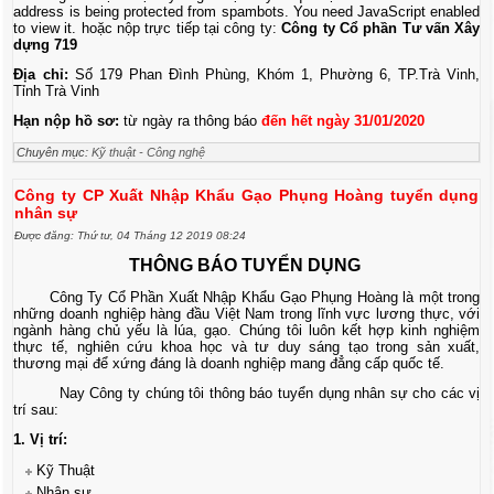
address is being protected from spambots. You need JavaScript enabled
to view it.
hoặc nộp trực tiếp tại công ty:
Công ty Cổ phần Tư vấn Xây
dựng 719
Địa chỉ:
Số 179 Phan Đình Phùng, Khóm 1, Phường 6, TP.Trà Vinh,
Tỉnh Trà Vinh
Hạn nộp hồ sơ:
từ ngày ra thông báo
đến hết ngày 31/01/2020
Chuyên mục:
Kỹ thuật - Công nghệ
Công ty CP Xuất Nhập Khẩu Gạo Phụng Hoàng tuyển dụng
nhân sự
Được đăng: Thứ tư, 04 Tháng 12 2019 08:24
THÔNG BÁO TUYỂN DỤNG
Công Ty Cổ Phần Xuất Nhập Khẩu Gạo Phụng Hoàng là một trong
những doanh nghiệp hàng đầu Việt Nam trong lĩnh vực lương thực, với
ngành hàng chủ yếu là lúa, gạo. Chúng tôi luôn kết hợp kinh nghiệm
thực tế, nghiên cứu khoa học và tư duy sáng tạo trong sản xuất,
thương mại để xứng đáng là doanh nghiệp mang đẳng cấp quốc tế.
Nay Công ty chúng tôi thông báo tuyển dụng nhân sự cho các vị
trí sau:
1. Vị trí:
Kỹ Thuật
Nhân sự