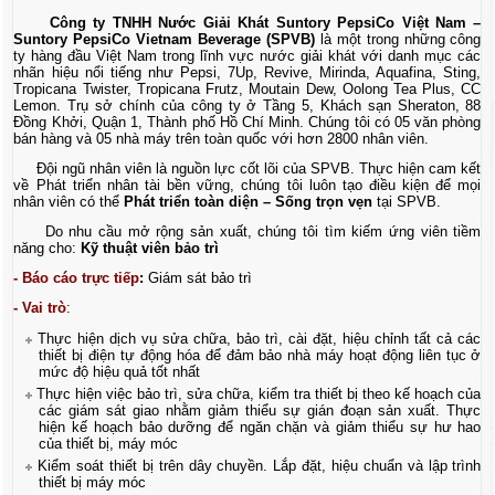
Công ty TNHH Nước Giải Khát Suntory PepsiCo Việt Nam –
Suntory PepsiCo Vietnam Beverage (SPVB)
là một trong những công
ty hàng đầu Việt Nam trong lĩnh vực nước giải khát với danh mục các
nhãn hiệu nổi tiếng như Pepsi, 7Up, Revive, Mirinda, Aquafina, Sting,
Tropicana Twister, Tropicana Frutz, Moutain Dew, Oolong Tea Plus, CC
Lemon. Trụ sở chính của công ty ở Tầng 5, Khách sạn Sheraton, 88
Đồng Khởi, Quận 1, Thành phố Hồ Chí Minh. Chúng tôi có 05 văn phòng
bán hàng và 05 nhà máy trên toàn quốc với hơn 2800 nhân viên.
Đội ngũ nhân viên là nguồn lực cốt lõi của SPVB. Thực hiện cam kết
về Phát triển nhân tài bền vững, chúng tôi luôn tạo điều kiện để mọi
nhân viên có thể
Phát triển toàn diện – Sống trọn vẹn
tại SPVB.
Do nhu cầu mở rộng sản xuất, chúng tôi tìm kiếm ứng viên tiềm
năng cho:
Kỹ thuật viên bảo trì
-
Báo cáo trực tiếp
:
Giám sát bảo trì
- Vai trò
:
Thực hiện dịch vụ sửa chữa, bảo trì, cài đặt, hiệu chỉnh tất cả các
thiết bị điện tự động hóa để đảm bảo nhà máy hoạt động liên tục ở
mức độ hiệu quả tốt nhất
Thực hiện việc bảo trì, sửa chữa, kiểm tra thiết bị theo kế hoạch của
các giám sát giao nhằm giảm thiểu sự gián đoạn sản xuất. Thực
hiện kế hoạch bảo dưỡng để ngăn chặn và giảm thiểu sự hư hao
của thiết bị, máy móc
Kiểm soát thiết bị trên dây chuyền. Lắp đặt, hiệu chuẩn và lập trình
thiết bị máy móc