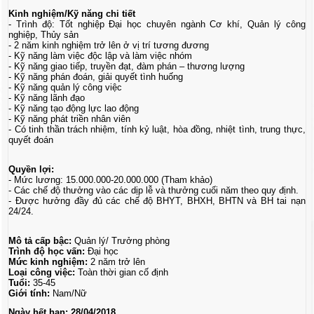
Kinh nghiệm/Kỹ năng chi tiết
- Trình độ: Tốt nghiệp Đại học chuyên ngành Cơ khí, Quản lý công
nghiệp, Thủy sản
- 2 năm kinh nghiệm trở lên ở vị trí tương đương
- Kỹ năng làm việc độc lập và làm việc nhóm
- Kỹ năng giao tiếp, truyền đạt, đàm phán – thương lượng
- Kỹ năng phán đoán, giải quyết tình huống
- Kỹ năng quản lý công việc
- Kỹ năng lãnh đạo
- Kỹ năng tạo động lực lao động
- Kỹ năng phát triền nhân viên
- Có tinh thần trách nhiệm, tính kỷ luật, hòa đồng, nhiệt tình, trung thực,
quyết đoán
Quyền lợi:
- Mức lương: 15.000.000-20.000.000 (Tham khảo)
- Các chế độ thưởng vào các dịp lễ và thưởng cuối năm theo quy định.
- Được hưởng đầy đủ các chế độ BHYT, BHXH, BHTN và BH tai nạn
24/24.
Mô tả cấp bậc:
Quản lý/ Trưởng phòng
Trình độ học vấn:
Đại học
Mức kinh nghiệm:
2 năm trở lên
Loại công việc:
Toàn thời gian cố định
Tuổi:
35-45
Giới tính:
Nam/Nữ
Ngày hết hạn:
28/04/2018