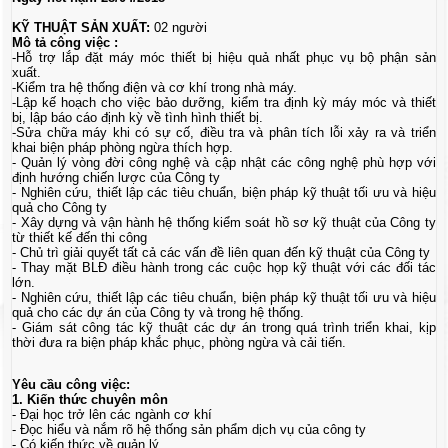
KỸ THUẬT SẢN XUẤT:
02 người
Mô tả công việc :
-Hỗ trợ lắp đặt máy móc thiết bị hiệu quả nhất phục vụ bộ phận sản
xuất.
-Kiểm tra hệ thống điện và cơ khí trong nhà máy.
-Lập kế hoạch cho việc bảo dưỡng, kiểm tra định kỳ máy móc và thiết
bị, lập báo cáo định kỳ về tình hình thiết bị.
-Sửa chữa máy khi có sự cố, điều tra và phân tích lỗi xảy ra và triển
khai biện pháp phòng ngừa thích hợp.
- Quản lý vòng đời công nghệ và cập nhật các công nghệ phù hợp với
định hướng chiến lược của Công ty
- Nghiên cứu, thiết lập các tiêu chuẩn, biện pháp kỹ thuật tối ưu và hiệu
quả cho Công ty
- Xây dựng và vận hành hệ thống kiểm soát hồ sơ kỹ thuật của Công ty
từ thiết kế đến thi công
- Chủ trì giải quyết tất cả các vấn đề liên quan đến kỹ thuật của Công ty
- Thay mặt BLĐ điều hành trong các cuộc họp kỹ thuật với các đối tác
lớn.
- Nghiên cứu, thiết lập các tiêu chuẩn, biện pháp kỹ thuật tối ưu và hiệu
quả cho các dự án của Công ty và trong hệ thống.
- Giám sát công tác kỹ thuật các dự án trong quá trình triển khai, kịp
thời đưa ra biện pháp khắc phục, phòng ngừa và cải tiến.
Yêu cầu công việc:
1. Kiến thức chuyên môn
- Đại học trở lên các ngành cơ khí
- Đọc hiểu và nắm rõ hệ thống sản phẩm dịch vụ của công ty
- Có kiến thức về quản lý