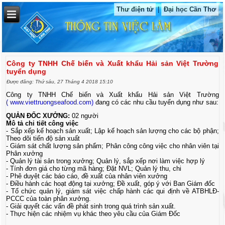
Thư điện tử
|
Đại học Cần Thơ
Công ty TNHH Chế biến và Xuất khẩu Hải sản Việt Trường
tuyển dụng
Được đăng: Thứ sáu, 27 Tháng 4 2018 15:10
Công ty TNHH Chế biến và Xuất khẩu Hải sản Việt Trường
(
www.viettruongseafood.com
)
đang có các nhu cầu tuyển dụng như sau:
QUẢN ĐỐC XƯỞNG:
02 người
Mô tả chi tiết công việc
- Sắp xếp kế hoạch sản xuất; Lập kế hoạch sản lượng cho các bộ phận;
Theo dõi tiến độ sản xuất
- Giám sát chất lượng sản phẩm; Phân công công việc cho nhân viên tại
Phân xưởng
- Quản lý tài sản trong xưởng; Quản lý, sắp xếp nơi làm việc hợp lý
- Tính đơn giá cho từng mã hàng; Đặt NVL; Quản lý thu, chi
- Phê duyệt các báo cáo, đề xuất của nhân viên xưởng
- Điều hành các hoạt động tại xưởng; Đề xuất, góp ý với Ban Giám đốc
- Tổ chức quản lý, giám sát việc chấp hành các qui định về ATBHLĐ-
PCCC của toàn phân xưởng.
- Giải quyết các vấn đề phát sinh trong quá trình sản xuất.
- Thực hiện các nhiệm vụ khác theo yêu cầu của Giám Đốc