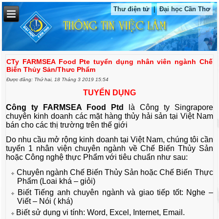
Thư điện tử
|
Đại học Cần Thơ
CTy FARMSEA Food Pte tuyển dụng nhân viên ngành Chế
Biến Thủy Sản/Thưc Phẩm
Được đăng: Thứ hai, 18 Tháng 3 2019 15:54
TUYỂN DỤNG
Công ty FARMSEA Food Ptd
là Công ty Singrapore
chuyên kinh doanh các mặt hàng thủy hải sản tại Việt Nam
bán cho các thị trường trên thế giới
Do nhu cầu mở rộng kinh doanh tại Việt Nam, chúng tôi cần
tuyển 1 nhân viện chuyên ngành về Chế Biến Thủy Sản
hoặc Công nghệ thực Phẩm với tiêu chuẩn như sau:
Chuyên ngành Chế Biến Thủy Sản hoặc Chế Biến Thực
Phẩm (Loai khá – giỏi)
Biết Tiếng anh chuyên ngành và giao tiếp tốt: Nghe –
Viết – Nói ( khá)
Biết sử dụng vi tính: Word, Excel, Internet, Email.