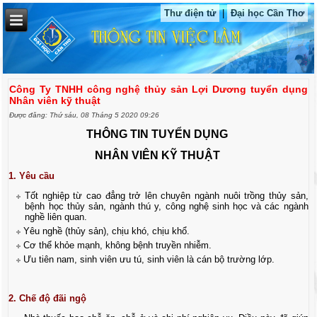
Thư điện tử
|
Đại học Cần Thơ
Công Ty TNHH công nghệ thủy sản Lợi Dương tuyển dụng
Nhân viên kỹ thuật
Được đăng: Thứ sáu, 08 Tháng 5 2020 09:26
THÔNG TIN TUYỂN DỤNG
NHÂN VIÊN KỸ THUẬT
1. Yêu cầu
Tốt nghiệp từ cao đẳng trở lên chuyên ngành nuôi trồng thủy sản,
bệnh học thủy sản, ngành thú y, công nghệ sinh học và các ngành
nghề liên quan.
Yêu nghề (thủy sản), chịu khó, chịu khổ.
Cơ thể khỏe mạnh, không bệnh truyền nhiễm.
Ưu tiên nam, sinh viên ưu tú, sinh viên là cán bộ trường lớp.
2. Chế độ đãi ngộ