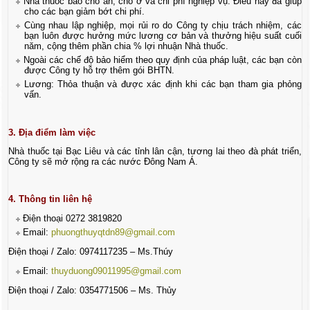
Nhà thuốc bao chỗ ăn, chỗ ở và chi phí nghiệp vụ. Điều này đã giúp
cho các bạn giảm bớt chi phí.
Cùng nhau lập nghiệp, mọi rủi ro do Công ty chịu trách nhiệm, các
bạn luôn được hưởng mức lương cơ bản và thưởng hiệu suất cuối
năm, cộng thêm phần chia % lợi nhuận Nhà thuốc.
Ngoài các chế độ bảo hiểm theo quy định của pháp luật, các bạn còn
được Công ty hỗ trợ thêm gói BHTN.
Lương: Thỏa thuận và được xác định khi các bạn tham gia phỏng
vấn.
3. Địa điểm làm việc
Nhà thuốc tại Bạc Liêu và các tỉnh lân cận, tương lai theo đà phát triển,
Công ty sẽ mở rộng ra các nước Đông Nam Á.
4. Thông tin liên hệ
Điện thoại 0272 3819820
Email:
phuongthuyqtdn89@gmail.com
Điện thoại / Zalo: 0974117235 – Ms.Thúy
Email:
thuyduong09011995@gmail.com
Điện thoại / Zalo: 0354771506 – Ms. Thủy