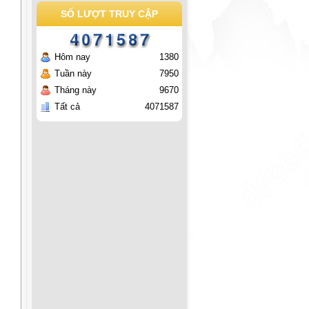
SỐ LƯỢT TRUY CẬP
Hôm nay
1380
Tuần này
7950
Tháng này
9670
Tất cả
4071587