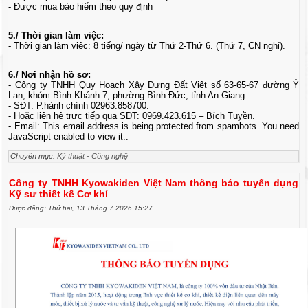
- Được mua bảo hiểm theo quy định
5./ Thời gian làm việc:
- Thời gian làm việc: 8 tiếng/ ngày từ Thứ 2-Thứ 6. (Thứ 7, CN nghỉ).
6./ Nơi nhận hồ sơ:
- Công ty TNHH Quy Hoạch Xây Dựng Đất Việt số 63-65-67 đường Ỷ
Lan, khóm Bình Khánh 7, phường Bình Đức, tỉnh An Giang.
- SĐT: P.hành chính 02963.858700.
- Hoặc liên hệ trực tiếp qua SĐT: 0969.423.615 – Bích Tuyền.
- Email:
This email address is being protected from spambots. You need
JavaScript enabled to view it.
.
Chuyên mục:
Kỹ thuật - Công nghệ
Công ty TNHH Kyowakiden Việt Nam thông báo tuyển dụng
Kỹ sư thiết kế Cơ khí
Được đăng: Thứ hai, 13 Tháng 7 2026 15:27