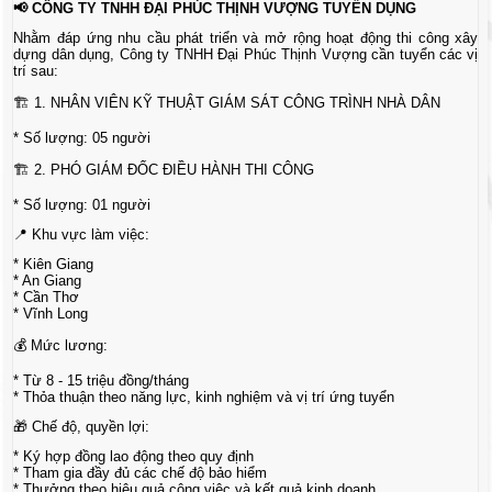
📢 CÔNG TY TNHH ĐẠI PHÚC THỊNH VƯỢNG TUYỂN DỤNG
Nhằm đáp ứng nhu cầu phát triển và mở rộng hoạt động thi công xây
dựng dân dụng, Công ty TNHH Đại Phúc Thịnh Vượng cần tuyển các vị
trí sau:
🏗️ 1. NHÂN VIÊN KỸ THUẬT GIÁM SÁT CÔNG TRÌNH NHÀ DÂN
* Số lượng: 05 người
🏗️ 2. PHÓ GIÁM ĐỐC ĐIỀU HÀNH THI CÔNG
* Số lượng: 01 người
📍 Khu vực làm việc:
* Kiên Giang
* An Giang
* Cần Thơ
* Vĩnh Long
💰 Mức lương:
* Từ 8 - 15 triệu đồng/tháng
* Thỏa thuận theo năng lực, kinh nghiệm và vị trí ứng tuyển
🎁 Chế độ, quyền lợi:
* Ký hợp đồng lao động theo quy định
* Tham gia đầy đủ các chế độ bảo hiểm
* Thưởng theo hiệu quả công việc và kết quả kinh doanh