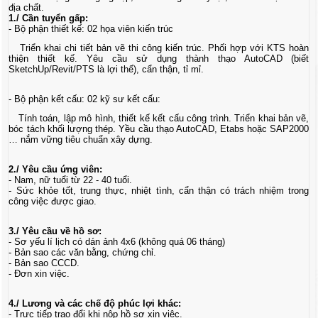
địa chất.
1./ Cần tuyển gấp:
- Bộ phận thiết kế: 02 họa viên kiến trúc
Triển khai chi tiết bản vẽ thi công kiến trúc. Phối hợp với KTS hoàn
thiện thiết kế. Yêu cầu sử dụng thành thạo AutoCAD (biết
SketchUp/Revit/PTS là lợi thế), cẩn thận, tỉ mỉ.
- Bộ phận kết cấu: 02 kỹ sư kết cấu:
Tính toán, lập mô hình, thiết kế kết cấu công trình. Triển khai bản vẽ,
bóc tách khối lượng thép. Yều cầu thạo AutoCAD, Etabs hoặc SAP2000
… nắm vững tiêu chuẩn xây dựng.
2./ Yêu cầu ứng viên:
- Nam, nữ tuổi từ 22 - 40 tuổi.
- Sức khỏe tốt, trung thực, nhiệt tình, cẩn thận có trách nhiệm trong
công việc được giao.
3./ Yêu cầu về hồ sơ:
- Sơ yếu lí lịch có dán ảnh 4x6 (không quá 06 tháng)
- Bản sao các văn bằng, chứng chỉ.
- Bản sao CCCD.
- Đơn xin việc.
4./ Lương và các chế độ phúc lợi khác:
- Trực tiếp trao đổi khi nộp hồ sơ xin việc.