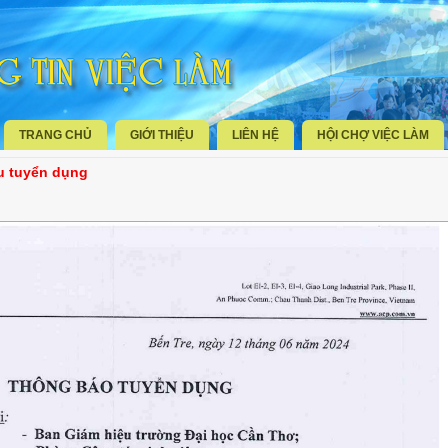
TRANG CHỦ
GIỚI THIỆU
LIÊN HỆ
HỘI CHỢ VIỆC LÀM
u tuyển dụng