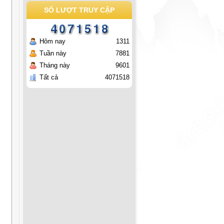
SỐ LƯỢT TRUY CẬP
Hôm nay
1311
Tuần này
7881
Tháng này
9601
Tất cả
4071518