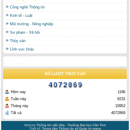
Công nghệ Thông tin
Kinh tế - Luật
Môi trường - Nông nghiệp
Sư phạm - Xã hội
Thủy sản
Lĩnh vực khác
SỐ LƯỢT TRUY CẬP
Hôm nay
1196
Tuần này
9232
Tháng này
10952
Tất cả
4072869
Website
Thông tin việc làm - Trường Đại học Cần Thơ
Thiết kế:
Trung tâm Thông tin và Quản trị mạng