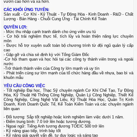
vươn cao hơn và xa hơn.
CÁC KHỐI ỨNG TUYỂN:
Sản xuất - Cơ Khí - Kỹ Thuật - Tự Động Hóa - Kinh Doanh - R&D - Chất
Lượng - Bán Hàng - Chuỗi Cung Ứng - Tài Chính Kế Toán
QUYỀN LỢI:
- Mức thu nhập cạnh tranh dành cho ứng viên ưu tú
- Cơ hội trải nghiệm thực tế, tích lũy và hoàn thiện năng lực chuyên
môn
- Được hỗ trợ xuyên suốt toàn bộ chương trình từ đội ngũ quản lý cấp
cao
- Gặp gỡ và chia sẻ định kỳ với Tổng Giám Đốc
-Cơ hội tham quan và học hỏi tại các công ty thành viên trong và ngoài
nước
-Trở thành thành viên của Công ty lớn mạnh và uy tín
- Phát triển cùng sự lớn mạnh của tổ chức hàng đầu về nhựa, bao bì và
khuôn mẫu
YÊU CẦU CÔNG VIỆC
- Tốt nghiệp Đại học, Thạc Sỹ chuyên ngành Cơ Khí Chế Tạo, Tự Động
Hóa, Kỹ Thuật Hệ Thống Công Nghiệp, Quản Lý Công Nghiệp, Thiết Kế
Công Nghiệp, Công Nghệ Vật Liệu, Kỹ Thuật Hóa Học, Quản Trị Kinh
Doanh, Kinh Doanh Quốc Tế, Kế Toán Kiểm Toán và các chuyên ngành
liên quan
- Đối tượng: Sắp tốt nghiệp hoặc kinh nghiệm làm việc dưới 1 năm.
- Điểm trung bình: 7.0 trở lên hoặc tương đương.
- Ngọai ngữ: Tiếng Anh tương đương TOEIC 500 trở lên
- Kỹ năng giao tiếp, trình bày tốt
- Kỹ năng giải quyết vấn đề, tư duy logic và sáng tạo