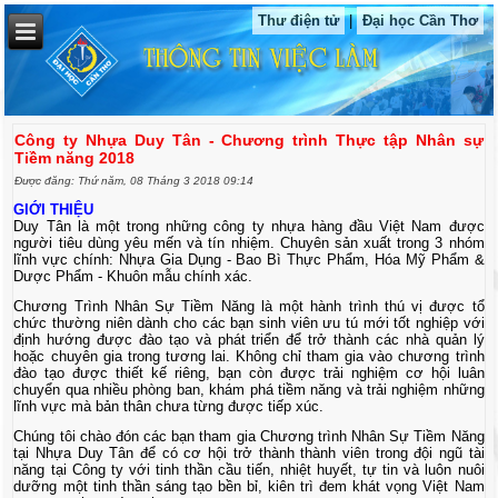
Thư điện tử
|
Đại học Cần Thơ
Công ty Nhựa Duy Tân - Chương trình Thực tập Nhân sự
Tiềm năng 2018
Được đăng: Thứ năm, 08 Tháng 3 2018 09:14
GIỚI THIỆU
Duy Tân là một trong những công ty nhựa hàng đầu Việt Nam được
người tiêu dùng yêu mến và tín nhiệm. Chuyên sản xuất trong 3 nhóm
lĩnh vực chính: Nhựa Gia Dụng - Bao Bì Thực Phẩm, Hóa Mỹ Phẩm &
Dược Phẩm - Khuôn mẫu chính xác.
Chương Trình Nhân Sự Tiềm Năng là một hành trình thú vị được tổ
chức thường niên dành cho các bạn sinh viên ưu tú mới tốt nghiệp với
định hướng được đào tạo và phát triển để trở thành các nhà quản lý
hoặc chuyên gia trong tương lai. Không chỉ tham gia vào chương trình
đào tạo được thiết kế riêng, bạn còn được trải nghiệm cơ hội luân
chuyển qua nhiều phòng ban, khám phá tiềm năng và trải nghiệm những
lĩnh vực mà bản thân chưa từng được tiếp xúc.
Chúng tôi chào đón các bạn tham gia Chương trình Nhân Sự Tiềm Năng
tại Nhựa Duy Tân để có cơ hội trở thành thành viên trong đội ngũ tài
năng tại Công ty với tinh thần cầu tiến, nhiệt huyết, tự tin và luôn nuôi
dưỡng một tinh thần sáng tạo bền bỉ, kiên trì đem khát vọng Việt Nam