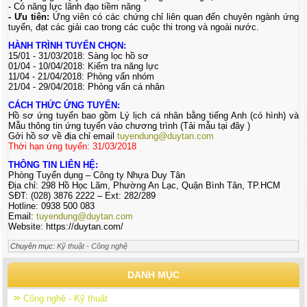
- Có năng lực lãnh đạo tiềm năng
- Ưu tiên:
Ứng viên có các chứng chỉ liên quan đến chuyên ngành ứng
tuyển, đạt các giải cao trong các cuộc thi trong và ngoài nước.
HÀNH TRÌNH TUYỂN CHỌN:
15/01 - 31/03/2018: Sàng lọc hồ sơ
01/04 - 10/04/2018: Kiểm tra năng lực
11/04 - 21/04/2018: Phỏng vấn nhóm
21/04 - 29/04/2018: Phỏng vấn cá nhân
CÁCH THỨC ỨNG TUYỂN:
Hồ sơ ứng tuyển bao gồm Lý lịch cá nhân bằng tiếng Anh (có hình) và
Mẫu thông tin ứng tuyển vào chương trình (Tải mẫu tại đây )
Gởi hồ sơ về địa chỉ email
tuyendung@duytan.com
Thời hạn ứng tuyển: 31/03/2018
THÔNG TIN LIÊN HỆ:
Phòng Tuyển dụng – Công ty Nhựa Duy Tân
Địa chỉ: 298 Hồ Học Lãm, Phường An Lạc, Quận Bình Tân, TP.HCM
SĐT: (028) 3876 2222 – Ext: 282/289
Hotline: 0938 500 083
Email:
tuyendung@duytan.com
Website: https://duytan.com/
Chuyên mục:
Kỹ thuật - Công nghệ
DANH MỤC
Công nghệ - Kỹ thuật