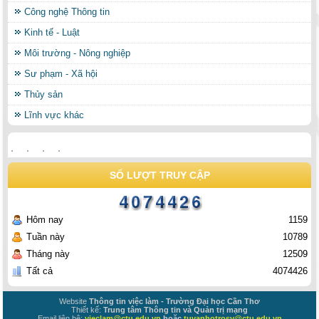
Công nghệ Thông tin
Kinh tế - Luật
Môi trường - Nông nghiệp
Sư phạm - Xã hội
Thủy sản
Lĩnh vực khác
SỐ LƯỢT TRUY CẬP
Hôm nay
1159
Tuần này
10789
Tháng này
12509
Tất cả
4074426
Website
Thông tin việc làm - Trường Đại học Cần Thơ
Thiết kế:
Trung tâm Thông tin và Quản trị mạng
Email liên hệ:
vieclam@ctu.edu.vn
hoặc
tuvanhotrosv@ctu.edu.vn