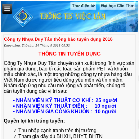
Thư điện tử
|
Đại học Cần Thơ
Công ty Nhựa Duy Tân thông báo tuyển dụng 2018
Được đăng: Thứ sáu, 14 Tháng 9 2018 09:52
THÔNG TIN TUYỂN DỤNG
Công Ty Nhựa Duy Tân chuyên sản xuất trong lĩnh vực sản
phẩm gia dụng, bao bì các loại, sản phẩm PET và khuôn
mẫu chính xác, là một trong những công ty nhựa hàng đầu
Việt Nam được người tiêu dùng yêu mến và tín nhiệm.
Nhằm đáp ứng nhu cầu mở rộng và phát triển, chúng tôi
cần tuyển dụng các vị trí sau:
▪ NHÂN VIÊN KỸ THUẬT CƠ KHÍ : 25 người
▪ NHÂN VIÊN KỸ THUẬT ĐIỆN : 10 người
▪ NHÂN VIÊN GIA CÔNG KHUÔN : 10 người
Quyền lợi khi trúng tuyển:
✓ Thu nhập cạnh tranh trên thị trường
✓ Tham gia đầy đủ BHXH, BHYT, BHTN