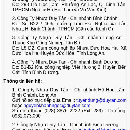
Đc: 298 Hồ Học Lãm, Phường An Lạc, Q. Bình Tân,
TPHCM (Ngã tư Hồ Học Lãm và Võ Văn Kiệt)
2. Công Ty Nhựa Duy Tân - Chi nhánh Bình Chánh:
Đc: Số B22 / 463i, đường Trần Đại Nghĩa, xã Tân
Nhựt, H. Bình Chánh, TPHCM (Gần cầu Kênh C)
3. Công Ty Nhựa Duy Tân - Chi nhánh Long An –
Thuộc Khu Công Nghiệp Tân Đô
Đc: Lô D2, Cụm công nghiệp Nhựa Đức Hòa Hạ, Xã
Đức Hòa Hạ, Huyện Đức Hòa, Tỉnh Long An.
4. Công Ty Nhựa Duy Tân - Chi nhánh Bình Dương
Đc: B1-B2 Khu công nghiệp Việt Hương 2, Huyện Bến
Cát, Tỉnh Bình Dương.
Thông tin liên hệ:
1. Công ty Nhựa Duy Tân – Chi nhánh Hồ Học Lãm,
Bình Chánh, Long An
Gửi hồ sơ trực tiếp qua Email:
tuyendung@duytan.com
hoặc
nguyenkhanhngoc@duytan.com
Số điện thoại: (028) 3876 2222 (Ext: 289) - Di động:
0932.073.000
2. Công ty Nhựa Duy Tân – Chi nhánh Bình Dương
Gửi hồ sơ trực tiếp qua Email:
tuyendung@duytan.com