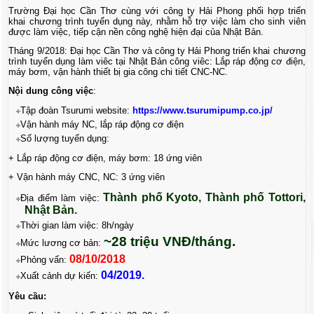
Trường Đại học Cần Thơ cùng với công ty Hải Phong phối hợp triển
khai chương trình tuyển dụng này, nhằm hỗ trợ việc làm cho sinh viên
được làm việc, tiếp cận nền công nghệ hiện đại của Nhật Bản.
Tháng 9/2018: Đại học Cần Thơ và công ty Hải Phong triển khai chương
trình tuyển dụng làm viêc tại Nhật Bản công viêc: Lắp ráp động cơ điện,
máy bơm, vận hành thiết bị gia công chi tiết CNC-NC.
Nội dung công việc
:
Tập đoàn Tsurumi website:
https://www.tsurumipump.co.jp/
Vận hành máy NC, lắp ráp động cơ điện
Số lượng tuyển dụng:
+ Lắp ráp động cơ điện, máy bơm: 18 ứng viên
+ Vận hành máy CNC, NC: 3 ứng viên
Thành phố Kyoto, Thành phố Tottori,
Địa điểm làm việc:
Nhật Bản.
Thời gian làm việc: 8h/ngày
~28 triệu VNĐ/tháng.
Mức lương cơ bản:
08/10/2018
Phỏng vấn:
04/2019.
Xuất cảnh dự kiến:
Yêu cầu: