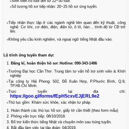
Sinh viên có tuổi đời từ 22~30 tuổi.
Số lượng hồ sơ tiếp nhận: 20~25 hồ sơ ứng tuyển.
Tiếp nhận thực tập ở các ngành nghề liên quan đến kỹ thuật, công
nghệ: Cơ khí, cơ điện, điện, điện tử, ô tô, hàn… trình độ từ CĐ trở
lên.
Không yêu cầu kinh nghiệm, và ngoại ngữ tiếng Nhật đầu vào.
Lộ trình ứng tuyển tham dự:
Đăng kí, hoàn thiện hồ sơ
: Hotline: 090-343-1486
Trường Đại học Cần Thơ: Trung tâm tư vấn hỗ trợ sinh viên & Khởi
nghiệp
Tại công ty Hải Phong: 502, Đỗ Xuân Hợp, P.Phước Bình, Q.9,
TP.Hồ Chí Minh.
Trực tuyến tại địa chỉ:
https://goo.gl/forms/fEpH5cxvEJjERL9e2
Thủ tục gồm: Khám sức khỏe, xác nhận tư pháp.
Hoàn thành các thủ tục hồ sơ, giấy tờ cần thiết (theo form mẫu)
Phỏng vấn trực tiếp: 08/10/2018.
Bổ trợ kiến thức tiếng Nhật và chuyên môn sau trúng tuyển.
Bắt đầu làm việc tại tập đoàn: 04/2019.