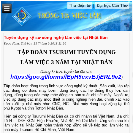
Thư điện tử
|
Đại học Cần Thơ
Tuyển dụng kỹ sư công nghệ làm việc tại Nhật Bản
Được đăng: Thứ bảy, 15 Tháng 9 2018 11:26
TẬP ĐOÀN TSURUMI TUYỂN DỤNG
LÀM VIỆC 3 NĂM TẠI NHẬT BẢN
(Đăng kí trực tuyến tại địa chỉ:
https://goo.gl/forms/fEpH5cxvEJjERL9e2
)
Tập đoàn hoạt động trong lĩnh vực công nghệ kỹ thuật: Sản xuất, lắp ráp
các động cơ điện, máy bơm, dùng trong các hệ thống thủy lợi, dân
dụng, dùng trong các máy móc động cơ sản xuất chi tiết máy. Ngoài ra,
việc áp dụng các máy móc thiết bị công nghiệp hiện đại, chính xác vào
sản xuất tại nhà máy như: CNC, NC…Nhà máy đang hoạt động tại thủ
phủ Kyoto và tỉnh Tottori Nhật Bản.
Hiện tại công ty Tsurumi Nhật Bản đã có chi nhánh tại Việt Nam, địa chỉ:
Lô HT - D6E KCN, Hiệp Phước, Nhà Bè, Hồ Chí Minh. Ứng viên sau khi
làm viêc tại Nhật Bản hoàn thành hợp đồng sẽ về tiếp tục làm việc tại
nhà máy Tsurumi Hồ Chí Minh, Việt Nam.