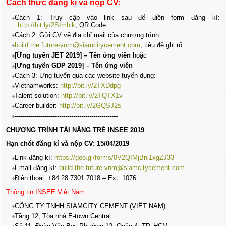
Cách thức đăng kí và nộp CV:
Cách 1:
Truy cập vào link sau để điền form đăng kí:
http://bit.ly/2SImbik
, QR Code:
Cách 2:
Gửi CV về địa chỉ mail của chương trình:
build.the.future-vnm@siamcitycement.com
, tiêu đề ghi rõ:
[Ứng tuyển JET 2019] – Tên ứng viên
hoặc
[Ứng tuyển GDP 2019] – Tên ứng viên
Cách 3:
Ứng tuyển qua
các website tuyển dụng:
Vietnamworks:
http://bit.ly/2TXDdpg
Talent solution:
http://bit.ly/2TQTX1v
Career builder:
http://bit.ly/2GQSJ2s
---------------------------------------------------
CHƯƠNG TRÌNH TÀI NĂNG TRẺ INSEE 2019
Hạn chót đăng kí và nộp CV: 15/04/2019
Link đăng kí:
https://goo.gl/forms/0V2QIMjBni1xgZJ33
Email đăng kí:
build.the.future-vnm@siamcitycement.com
Điện thoại: +84 28 7301 7018 – Ext: 1076
Thông tin INSEE Việt Nam:
CÔNG TY TNHH SIAMCITY CEMENT (VIỆT NAM)
Tầng 12, Tòa nhà E-town Central