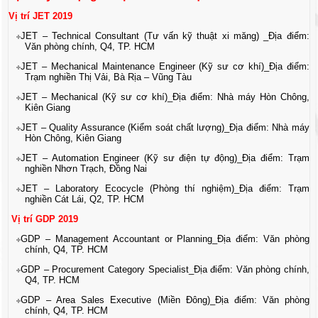
Vị trí JET 2019
JET – Technical Consultant (Tư vấn kỹ thuật xi măng) _
Địa điểm:
Văn phòng chính, Q4, TP. HCM
JET – Mechanical Maintenance Engineer (Kỹ sư cơ khí)_
Địa điểm:
Trạm nghiền Thị Vải, Bà Rịa – Vũng Tàu
JET – Mechanical (Kỹ sư cơ khí)_
Địa điểm: Nhà máy Hòn Chông,
Kiên Giang
JET – Quality Assurance (Kiểm soát chất lượng)_
Địa điểm: Nhà máy
Hòn Chông, Kiên Giang
JET – Automation Engineer (Kỹ sư điện tự động)_
Địa điểm: Trạm
nghiền Nhơn Trạch, Đồng Nai
JET – Laboratory Ecocycle (Phòng thí nghiệm)_
Địa điểm: Trạm
nghiền Cát Lái, Q2, TP. HCM
Vị trí GDP 2019
GDP – Management Accountant or Planning_
Địa điểm: Văn phòng
chính, Q4, TP. HCM
GDP – Procurement Category Specialist_
Địa điểm: Văn phòng chính,
Q4, TP. HCM
GDP – Area Sales Executive (Miền Đông)_
Địa điểm: Văn phòng
chính, Q4, TP. HCM