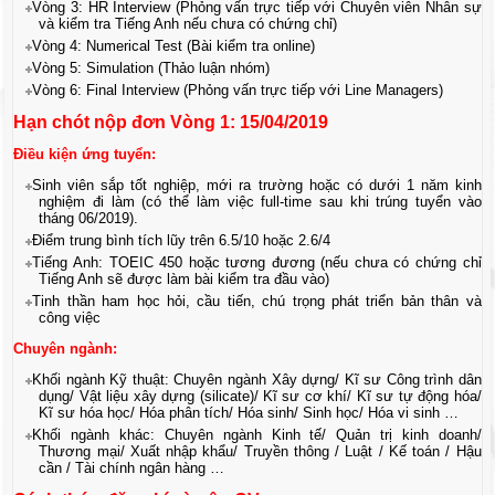
Vòng 3: HR Interview (Phỏng vấn trực tiếp với Chuyên viên Nhân sự
và kiểm tra Tiếng Anh nếu chưa có chứng chỉ)
Vòng 4: Numerical Test (Bài kiểm tra online)
Vòng 5: Simulation (Thảo luận nhóm)
Vòng 6: Final Interview (Phỏng vấn trực tiếp với Line Managers)
Hạn chót nộp đơn Vòng 1: 15/04/2019
Điều kiện ứng tuyển:
Sinh viên sắp tốt nghiệp, mới ra trường hoặc có dưới 1 năm kinh
nghiệm đi làm (có thể làm việc full-time sau khi trúng tuyển vào
tháng 06/2019).
Điểm trung bình tích lũy trên 6.5/10 hoặc 2.6/4
Tiếng Anh: TOEIC 450 hoặc tương đương (nếu chưa có chứng chỉ
Tiếng Anh sẽ được làm bài kiểm tra đầu vào)
Tinh thần ham học hỏi, cầu tiến, chú trọng phát triển bản thân và
công việc
Chuyên ngành:
Khối ngành Kỹ thuật: Chuyên ngành Xây dựng/ Kĩ sư Công trình dân
dụng/ Vật liệu xây dựng (silicate)/ Kĩ sư cơ khí/ Kĩ sư tự động hóa/
Kĩ sư hóa học/ Hóa phân tích/ Hóa sinh/ Sinh học/ Hóa vi sinh …
Khối ngành khác: Chuyên ngành Kinh tế/ Quản trị kinh doanh/
Thương mại/ Xuất nhập khẩu/ Truyền thông / Luật / Kế toán / Hậu
cần / Tài chính ngân hàng …