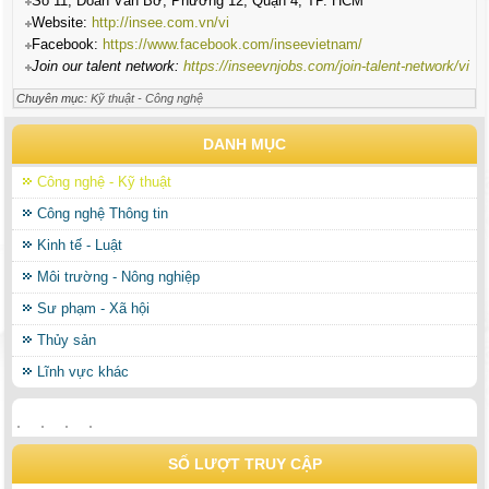
Số 11, Đoàn Văn Bơ, Phường 12, Quận 4, TP. HCM
Website:
http://insee.com.vn/vi
Facebook:
https://www.facebook.com/inseevietnam/
Join our talent network:
https://inseevnjobs.com/join-talent-network/vi
Chuyên mục:
Kỹ thuật - Công nghệ
DANH MỤC
Công nghệ - Kỹ thuật
Công nghệ Thông tin
Kinh tế - Luật
Môi trường - Nông nghiệp
Sư phạm - Xã hội
Thủy sản
Lĩnh vực khác
SỐ LƯỢT TRUY CẬP