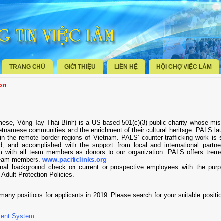
TRANG CHỦ
GIỚI THIỆU
LIÊN HỆ
HỘI CHỢ VIỆC LÀM
on
mese, Vòng Tay Thái Bình) is a US-based 501(c)(3) public charity whose mis
ietnamese communities and the enrichment of their cultural heritage. PALS l
in the remote border regions of Vietnam. PALS’ counter-trafficking work is 
, and accomplished with the support from local and international partne
m with all team members as donors to our organization. PALS offers trem
r team members.
www.pacificlinks.org
inal background check on current or prospective employees with the purp
 Adult Protection Policies.
any positions for applicants in 2019. Please search for your suitable positi
ment System