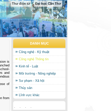
Thư điện tử
|
Đại học Cần Thơ
DANH MỤC
Công nghệ - Kỹ thuật
Công nghệ Thông tin
sion is
aunched
Kinh tế - Luật
school-
rs and
Môi trường - Nông nghiệp
endous
Sư phạm - Xã hội
ose of
Thủy sản
Lĩnh vực khác
on from