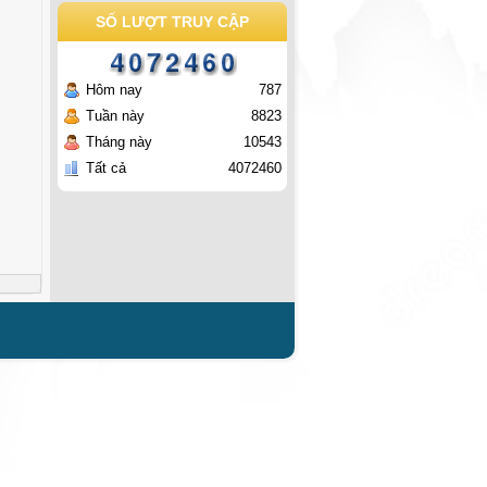
SỐ LƯỢT TRUY CẬP
Hôm nay
787
Tuần này
8823
Tháng này
10543
Tất cả
4072460