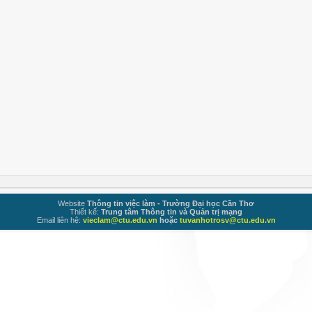
Website
Thông tin việc làm - Trường Đại học Cần Thơ
Thiết kế:
Trung tâm Thông tin và Quản trị mạng
Email liên hệ:
vieclam@ctu.edu.vn
hoặc
tuvanhotrosv@ctu.edu.vn