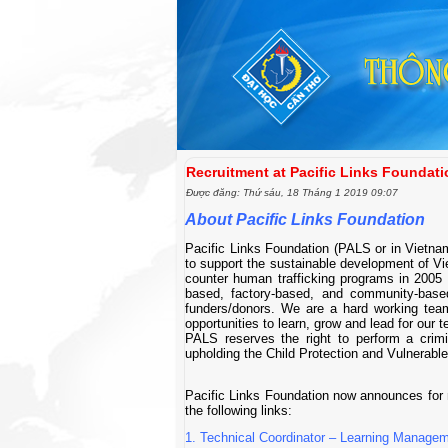
Recruitment at Pacific Links Foundati
Được đăng: Thứ sáu, 18 Tháng 1 2019 09:07
About Pacific Links Foundation
Pacific Links Foundation (PALS or in Vietna
to support the sustainable development of V
counter human trafficking programs in 2005 
based, factory-based, and community-based
funders/donors. We are a hard working tea
opportunities to learn, grow and lead for ou
PALS reserves the right to perform a crim
upholding the Child Protection and Vulnerable
Pacific Links Foundation now announces for m
the following links:
1.
Technical Coordinator – Learning Manage