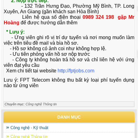
2. Nộp trực tiếp:
- 132 Trần Hưng Đạo, Phường Mỹ Bình, TP. Long
Xuyên, An Giang (gần khách sạn Hòa Bình)
Liên hệ qua số điện thoại
0989 324 198 gặp Mr
Hoàng
để được hướng dẫn thêm
* Lưu ý:
- Ứng viên ghi rõ vị trí dự tuyển và nơi mong muốn làm
việc trên tiêu đề mail và bìa hồ sơ.
- Hồ sơ không có ảnh coi như không hợp lệ.
- Ưu tiên phỏng vấn hồ sơ nộp trước
- Công ty không hoàn trả hồ sơ và chỉ liên hệ với ứng
viên đạt yêu cầu
Xem chi tiết tại website
http://fptjobs.com
Lưu ý: FPT Telecom không thu bất kỳ loại phí tuyển dụng
nào từ ứng viên
Chuyên mục:
Công nghệ Thông tin
DANH MỤC
Công nghệ - Kỹ thuật
Công nghệ Thông tin