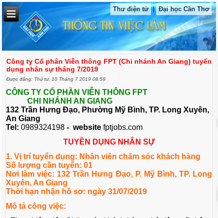
Thư điện tử
|
Đại học Cần Thơ
Công ty Cổ phân Viễn thông FPT (Chi nhánh An Giang) tuyển
dụng nhân sự tháng 7/2019
Được đăng: Thứ tư, 10 Tháng 7 2019 08:59
CÔNG TY CỔ PHẦN VIỄN THÔNG FPT
CHI NHÁNH AN GIANG
132 Trần Hưng Đạo, Phường Mỹ Bình, TP. Long Xuyên,
An Giang
Tel:
0989324198
- website
fptjobs.com
TUYỀN DỤNG NHÂN SỰ
1. Vị trí tuyển dụng: Nhân viên chăm sóc khách hàng
Số lượng cần tuyển: 01
Nơi làm việc: 132 Trần Hưng Đạo, P. Mỹ Bình, TP. Long
Xuyên, An Giang
Thời hạn nhận hồ sơ: ngày 31/07/2019
Mô tả công việc: