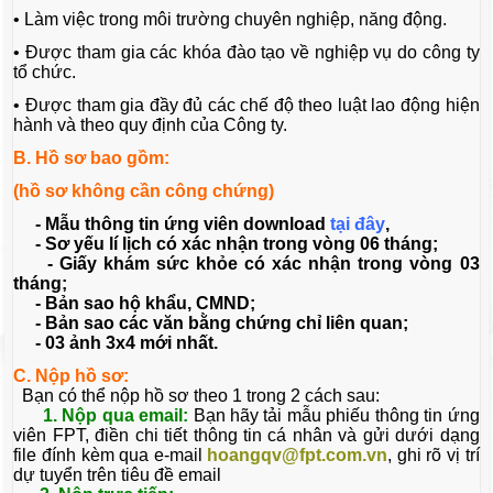
• Làm việc trong môi trường chuyên nghiệp, năng động.
• Được tham gia các khóa đào tạo về nghiệp vụ do công ty
tổ chức.
• Được tham gia đầy đủ các chế độ theo luật lao động hiện
hành và theo quy định của Công ty.
B. Hồ sơ bao gồm:
(hồ sơ không cần công chứng)
- Mẫu thông tin ứng viên download
tại đây
,
- Sơ yếu lí lịch có xác nhận trong vòng 06 tháng;
- Giấy khám sức khỏe có xác nhận trong vòng 03
tháng;
- Bản sao hộ khẩu, CMND;
- Bản sao các văn bằng chứng chỉ liên quan;
- 03 ảnh 3x4 mới nhất.
C. Nộp hồ sơ:
Bạn có thể nộp hồ sơ theo 1 trong 2 cách sau:
1. Nộp qua email:
Bạn hãy tải mẫu phiếu thông tin ứng
viên FPT, điền chi tiết thông tin cá nhân và gửi dưới dạng
file đính kèm qua e-mail
hoangqv@fpt.com.vn
, ghi rõ vị trí
dự tuyển trên tiêu đề email