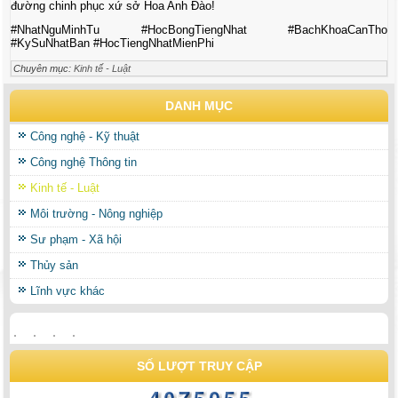
đường chinh phục xứ sở Hoa Anh Đào!
#NhatNguMinhTu #HocBongTiengNhat #BachKhoaCanTho
#KySuNhatBan #HocTiengNhatMienPhi
Chuyên mục:
Kinh tế - Luật
DANH MỤC
Công nghệ - Kỹ thuật
Công nghệ Thông tin
Kinh tế - Luật
Môi trường - Nông nghiệp
Sư phạm - Xã hội
Thủy sản
Lĩnh vực khác
SỐ LƯỢT TRUY CẬP