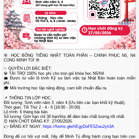
🌸 HỌC BỔNG TIẾNG NHẬT TOÀN PHẦN – CHINH PHỤC N5, N4
CÙNG MINH TÚ! 🌸
✨ QUYỀN LỢI ĐẶC BIỆT:
💎 TÀI TRỢ 100% học phí cho trọn gói khóa học N5/N4.
💼 Được tư vấn lộ trình Kỹ sư làm việc tại Nhật Bản hoàn toàn miễn
phí.
🎓 Môi trường học tập năng động, cam kết chuẩn đầu ra.
📌 THÔNG TIN LỚP HỌC:
Đối tượng: Sinh viên năm 3, năm 4 (Ưu tiên các bạn khối kỹ thuật).
Thời gian: Tối Thứ 2 - 4 - 6 (18:00 - 20:00)
Lộ trình: 6 tháng bài bản.
Số lượng: Giới hạn chỉ 30 bạn/lớp để đảm bảo chất lượng tốt nhất.
⏰ HẠN CHÓT ĐĂNG KÝ: 27/05/2026.
👉 ĐĂNG KÝ NGAY:
https://forms.gle/hEgyDoFE5Zwu2yh3A
Đừng để cơ hội vụt mất, hãy để Minh Tú đồng hành cùng bạn trên con