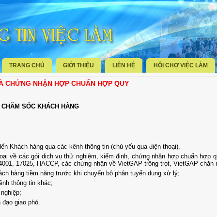
TRANG CHỦ
GIỚI THIỆU
LIÊN HỆ
HỘI CHỢ VIỆC LÀM
 VÀ CHỨNG NHẬN HỢP CHUẨN HỢP QUY
, CHĂM SÓC KHÁCH HÀNG
ến Khách hàng qua các kênh thông tin (chủ yếu qua điện thoại).
oại về các gói dịch vụ thử nghiệm, kiểm định, chứng nhận hợp chuẩn hợp 
4001, 17025, HACCP, các chứng nhận về VietGAP trồng trọt, VietGAP chăn 
ách hàng tiềm năng trước khi chuyển bộ phận tuyển dụng xử lý;
ênh thông tin khác;
 nghiệp;
 đạo giao phó.