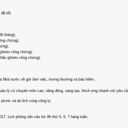
 đề tốt.
06 tháng);
ông chứng);
ứng);
(photo công chứng);
hẩu (photo công chứng);
a Nhà nước về giờ làm việc, lương thưởng và bảo hiểm;
quản lý có chuyên môn cao, năng động, sáng tạo, thích ứng nhanh với yêu c
picnic và du lịch cùng công ty.
17. Lịch phỏng vấn vào lúc 8h thứ 5, 6, 7 hàng tuần.