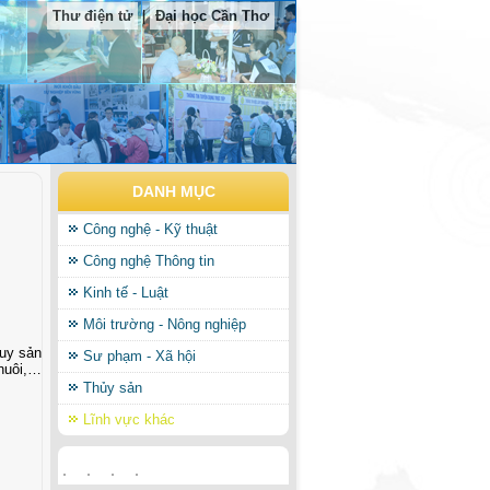
Thư điện tử
|
Đại học Cần Thơ
DANH MỤC
Công nghệ - Kỹ thuật
Công nghệ Thông tin
Kinh tế - Luật
Môi trường - Nông nghiệp
quy sản
Sư phạm - Xã hội
nuôi,…
Thủy sản
Lĩnh vực khác