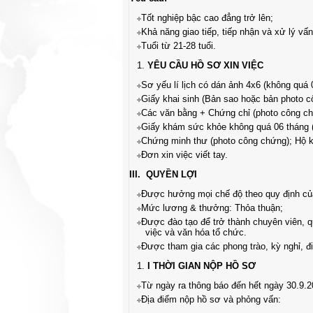
Tốt nghiệp bậc cao đẳng trở lên;
Khả năng giao tiếp, tiếp nhận và xử lý vấn
Tuổi từ 21-28 tuổi.
YÊU CẦU HỒ SƠ XIN VIỆC
Sơ yếu lí lịch có dán ảnh 4x6 (không quá 
Giấy khai sinh (Bản sao hoặc bản photo c
Các văn bằng + Chứng chỉ (photo công ch
Giấy khám sức khỏe không quá 06 tháng 
Chứng minh thư (photo công chứng); Hộ k
Đơn xin việc viết tay.
III. QUYỀN LỢI
Được hưởng mọi chế độ theo quy định củ
Mức lương & thưởng: Thỏa thuận;
Được đào tạo để trở thành chuyên viên, 
việc và văn hóa tổ chức.
Được tham gia các phong trào, kỳ nghỉ, đi 
I
THỜI GIAN NỘP HỒ SƠ
Từ ngày ra thông báo đến hết ngày 30.9.20
Địa điểm nộp hồ sơ và phỏng vấn: