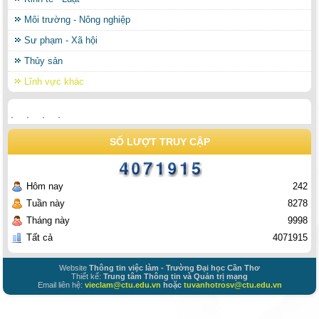
Môi trường - Nông nghiệp
Sư phạm - Xã hội
Thủy sản
Lĩnh vực khác
SỐ LƯỢT TRUY CẬP
Hôm nay
242
Tuần này
8278
Tháng này
9998
Tất cả
4071915
Website
Thông tin việc làm - Trường Đại học Cần Thơ
Thiết kế:
Trung tâm Thông tin và Quản trị mạng
Email liên hệ:
vieclam@ctu.edu.vn
hoặc
tuvanhotrosv@ctu.edu.vn