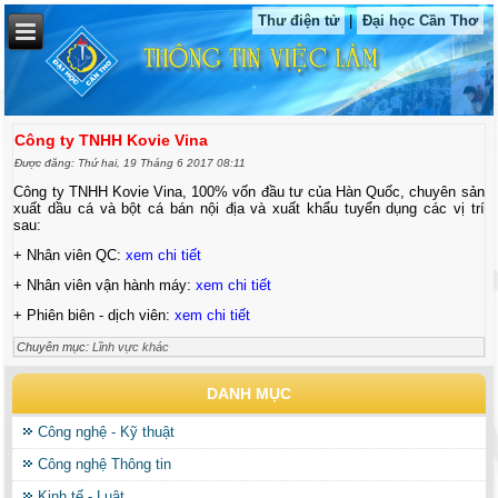
Thư điện tử
|
Đại học Cần Thơ
Công ty TNHH Kovie Vina
Được đăng: Thứ hai, 19 Tháng 6 2017 08:11
Công ty TNHH Kovie Vina, 100% vốn đầu tư của Hàn Quốc, chuyên sản
xuất dầu cá và bột cá bán nội địa và xuất khẩu tuyển dụng các vị trí
sau:
+ Nhân viên QC:
xem chi tiết
+ Nhân viên vận hành máy:
xem chi tiết
+ Phiên biên - dịch viên:
xem chi tiết
Chuyên mục:
Lĩnh vực khác
DANH MỤC
Công nghệ - Kỹ thuật
Công nghệ Thông tin
Kinh tế - Luật