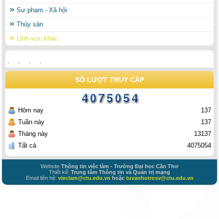
Sư phạm - Xã hội
Thủy sản
Lĩnh vực khác
SỐ LƯỢT TRUY CẬP
Hôm nay
137
Tuần này
137
Tháng này
13137
Tất cả
4075054
Website
Thông tin việc làm - Trường Đại học Cần Thơ
Thiết kế:
Trung tâm Thông tin và Quản trị mạng
Email liên hệ:
vieclam@ctu.edu.vn
hoặc
tuvanhotrosv@ctu.edu.vn