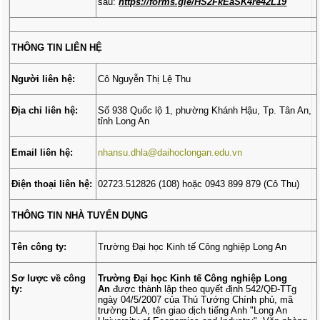
sau:
https://forms.gle/HS2FkEaSK4re42L19
THÔNG TIN LIÊN HỆ
Người liên hệ:
Cô Nguyễn Thị Lệ Thu
Địa chỉ liên hệ:
Số 938 Quốc lộ 1, phường Khánh Hậu, Tp. Tân An,
tỉnh Long An
Email liên hệ:
nhansu.dhla@daihoclongan.edu.vn
Điện thoại liên hệ:
02723.512826 (108) hoặc 0943 899 879 (Cô Thu)
THÔNG TIN NHÀ TUYỂN DỤNG
Tên công ty:
Trường Đại học Kinh tế Công nghiệp Long An
Sơ lược về công
Trường Đại học Kinh tế Công nghiệp Long
ty:
An
được thành lập theo quyết định 542/QĐ-TTg
ngày 04/5/2007 của Thủ Tướng Chính phủ, mã
trường DLA, tên giao dịch tiếng Anh "Long An