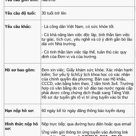
Yêu cầu độ tuổi:
30 tuổi trở lên
Yêu cầu khác:
- Là công dân Việt Nam, có sức khỏe tốt.
- Có khả năng làm việc độc lập, tinh thần làm việc
tự giác, tích cực, yêu nghề và có ý định gắn bó lâu
dài với Nhà trường.
- Có tinh thần làm việc tập thể, tuân thủ các quy
định của Đơn vị và của trường.
Hồ sơ bao gồm:
Đơn xin việc; Giấy khám sức khỏe; Xác nhận hạnh
kiểm; Sơ yếu lý lịch/Lý lịch khoa học có xác nhận
của chính quyền địa phương; Bản sao Hộ khẩu,
CCCD, văn bằng kèm theo, 2 tấm hình 3x4. Trường
hợp có văn bằng do cở sở đào tạo nước ngoài cấp
phải được công chứng dịch thuật sang Tiếng Việt.
Hồ sơ dự tuyển ghi rõ vị trí ứng tuyển vào bì thư
Hạn nộp hồ sơ:
60 ngày kể từ ngày đăng thông báo tuyển dụng
Hình thức nộp hồ
Nộp trực tiếp; qua đường bưu điện hoặc qua email
sơ:
Ứng viên gửi thông tin ứng tuyển vào đường link