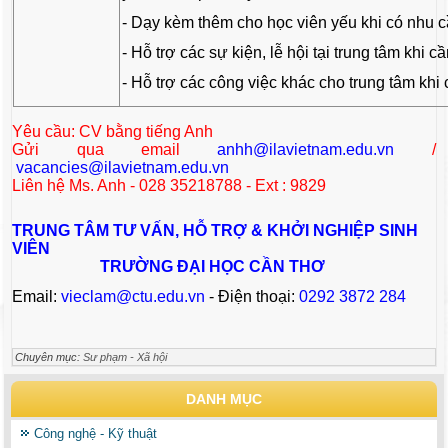
- Dạy kèm thêm cho học viên yếu khi có nhu 
- Hỗ trợ các sự kiện, lễ hội tại trung tâm khi c
- Hỗ trợ các công việc khác cho trung tâm khi
Yêu cầu: CV bằng tiếng Anh
Gửi qua email
anhh@ilavietnam.edu.vn
/
vacancies@ilavietnam.edu.vn
Liên hệ Ms. Anh - 028 35218788 - Ext : 9829
TRUNG TÂM TƯ VẤN, HỖ TRỢ & KHỞI NGHIỆP SINH
VIÊN
TRƯỜNG ĐẠI HỌC CẦN THƠ
Email:
vieclam@ctu.edu.vn
- Điện thoại:
0292 3872 284
Chuyên mục:
Sư phạm - Xã hội
DANH MỤC
Công nghệ - Kỹ thuật