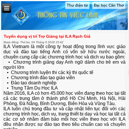
Thư điện tử
|
Đại học Cần Thơ
Tuyển dụng vị trí Trợ Giảng tại ILA Rạch Giá
Được đăng: Thứ ba, 04 Tháng 9 2018 15:42
ILA Vietnam là một công ty hoạt động trong lĩnh vực giáo
dục và đào tạo tiếng Anh có vốn sở hữu nước ngoài,
chuyên cung cấp các chương trình học và dịch vụ bao gồm:
• Chương trình giảng dạy Anh ngữ dành cho trẻ em và
người lớn
• Chương trình luyện thi các kỳ thi quốc tế
• Chương trình đào tạo giáo viên
• Đào tạo doanh nghiệp
• Trung Tâm Du Học ILA
Năm 2016, ILA có hơn 45.000 học viên đang theo học tại tất
cả các trung tâm ở thành phố Hồ Chí Minh, Hà Nội, Hải
Phòng, Đà Nẵng, Bình Dương, Biên Hòa và Vũng Tàu.
ILA luôn chú trọng đầu tư và cập nhật liên tục đối với các
chương trình học, dịch vụ, trang thiết bị dạy và học tại tất cả
các cơ sở nhằm đảm bảo mỗi học viên theo học với ILA
đều nhận được sự đào tạo theo tiêu chuẩn cao và chuyên