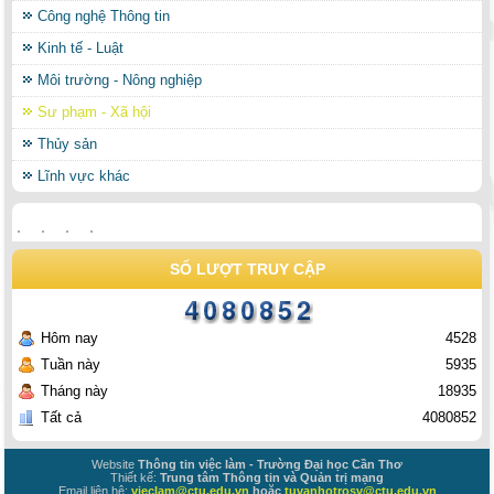
Công nghệ Thông tin
Kinh tế - Luật
Môi trường - Nông nghiệp
Sư phạm - Xã hội
Thủy sản
Lĩnh vực khác
SỐ LƯỢT TRUY CẬP
Hôm nay
4528
Tuần này
5935
Tháng này
18935
Tất cả
4080852
Website
Thông tin việc làm - Trường Đại học Cần Thơ
Thiết kế:
Trung tâm Thông tin và Quản trị mạng
Email liên hệ:
vieclam@ctu.edu.vn
hoặc
tuvanhotrosv@ctu.edu.vn