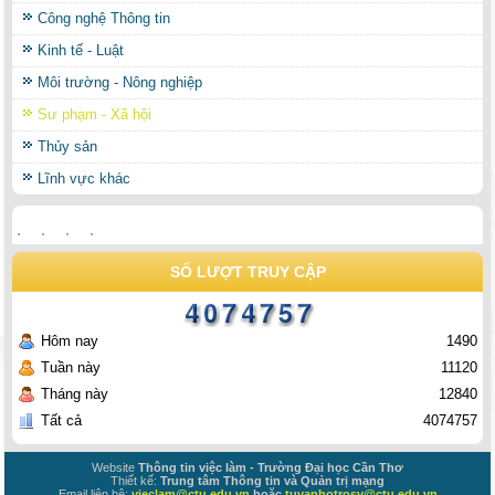
Công nghệ Thông tin
Kinh tế - Luật
Môi trường - Nông nghiệp
Sư phạm - Xã hội
Thủy sản
Lĩnh vực khác
SỐ LƯỢT TRUY CẬP
Hôm nay
1490
Tuần này
11120
Tháng này
12840
Tất cả
4074757
Website
Thông tin việc làm - Trường Đại học Cần Thơ
Thiết kế:
Trung tâm Thông tin và Quản trị mạng
Email liên hệ:
vieclam@ctu.edu.vn
hoặc
tuvanhotrosv@ctu.edu.vn