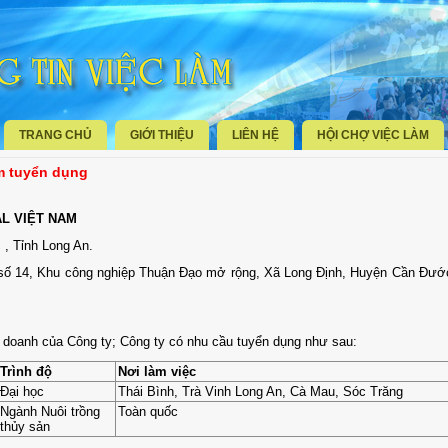
TRANG CHỦ
GIỚI THIỆU
LIÊN HỆ
HỘI CHỢ VIỆC LÀM
am tuyển dụng
L VIỆT NAM
, Tỉnh Long An.
số 14, Khu công nghiệp Thuận Đạo mở rộng, Xã Long Định, Huyện Cần Đước
h doanh của Công ty; Công ty có nhu cầu tuyển dụng như sau:
Trình độ
Nơi làm việc
Đại học
Thái Bình, Trà Vinh Long An, Cà Mau, Sóc Trăng
Ngành Nuôi trồng
Toàn quốc
thủy sản