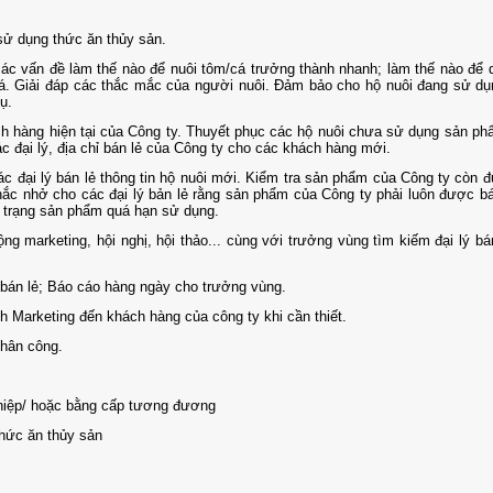
sử dụng thức ăn thủy sản.
các vấn đề làm thế nào để nuôi tôm/cá trưởng thành nhanh; làm thế nào để 
cá. Giải đáp các thắc mắc của người nuôi. Đảm bảo cho hộ nuôi đang sử d
ụ.
ch hàng hiện tại của Công ty. Thuyết phục các hộ nuôi chưa sử dụng sản p
c đại lý, địa chỉ bán lẻ của Công ty cho các khách hàng mới.
ác đại lý bán lẻ thông tin hộ nuôi mới. Kiểm tra sản phẩm của Công ty còn đ
ắc nhở cho các đại lý bản lẻ rằng sản phẩm của Công ty phải luôn được b
h trạng sản phẩm quá hạn sử dụng.
ng marketing, hội nghị, hội thảo... cùng với trưởng vùng
tìm kiếm đại lý bá
 bán lẻ; Báo cáo hàng ngày cho trưởng vùng.
nh Marketing đến khách hàng của công ty khi cần thiết.
hân công.
hiệp/ hoặc bằng cấp tương đương
thức ăn thủy sản