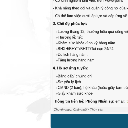
-
Có kinh nghiệm làm việc trên Powerpoint
-
Khả năng theo dõi và quản lý công nợ của 
-
Có thể làm việc dưới áp lực và đáp ứng về t
3. Chế độ phúc lợi:
Lương tháng 13, thưởng hiệu quả công v
Thưởng lễ; tết;
Khám sức khỏe đình kỳ hàng năm
BHXH/BHYT/BHTT/Tai nạn 24/24
Du lịch hàng năm;
Tăng lương hàng năm
4. Hồ sơ ứng tuyển
:
Bằng cấp/ chứng chỉ
Sơ yếu lý lịch
CMND (2 bản), hộ khẩu (hoặc giấy tạm trú
Giấy khám sức khỏe
Thông tin liên hệ
:
Phòng Nhân sự:
email:
Chuyên mục:
Chăn nuôi - Thủy sản