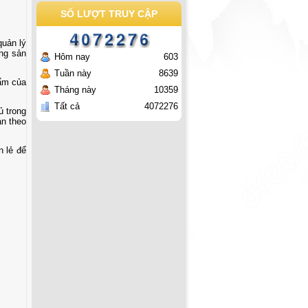
SỐ LƯỢT TRUY CẬP
quản lý
ụng sản
Hôm nay
603
Tuần này
8639
hẩm của
Tháng này
10359
Tất cả
4072276
ủ trong
án theo
n lẻ để