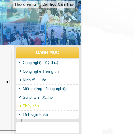
Thư điện tử
|
Đại học Cần Thơ
DANH MỤC
Công nghệ - Kỹ thuật
Công nghệ Thông tin
Kinh tế - Luật
, Tỉnh
Môi trường - Nông nghiệp
Sư phạm - Xã hội
Thủy sản
Lĩnh vực khác