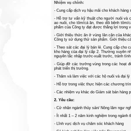
Nhiệm vụ chính:
-
Cung cấp dịch vụ hậu mãi cho khách hàng 
-
Hỗ trợ tư vấn kỹ thuật cho người nuôi và 
ao nuôi, cho tôm/cá ăn, theo dõi bệnh tôm/
phẩm của Công ty đạt được thắng lợi trong v
-
Giới thiệu thức ăn ở vùng lân cận của khá
Công ty sử dụng thử sản phẩm. Giới thiệu cá
-
Theo sát các đại lý bán lẻ. Cung cấp cho c
kho hàng của đại lý cấp 2. Thường xuyên nh
nguyên tắc nhập trước-xuất trước, tránh tìn
-
Giúp đỡ các trưởng vùng trong các hoạt độ
phát triển thị trường.
-
Thăm và làm việc với các hộ nuôi và đại lý
-
Hỗ trợ trong việc thực hiện các chương trì
-
Các nhiệm vụ khác do Giám sát bán hàng p
2. Yêu cầu:
-
Cử nhân ngành thủy sản/ Nông lâm ngư ng
-
Ít nhất 1 – 2 năm kinh nghiệm trong ngành 
-
Lĩnh vực dịch vụ chăm sóc khách hàng