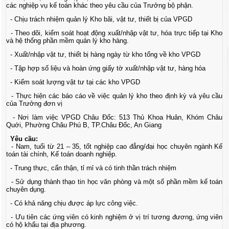
các nghiệp vụ kế toán khác theo yêu cầu của Trưởng bộ phận.
- Chịu trách nhiệm quản lý Kho bãi, vật tư, thiết bị của VPGD
- Theo dõi, kiểm soát hoạt động xuất/nhập vật tư, hóa trực tiếp tại Kho
và hệ thống phần mềm quản lý kho hàng.
- Xuất/nhập vật tư, thiết bị hàng ngày từ kho tổng về kho VPGD
- Tập hợp số liệu và hoàn ứng giấy tờ xuất/nhập vật tư, hàng hóa
- Kiểm soát lượng vật tư tại các kho VPGD
- Thực hiện các báo cáo về việc quản lý kho theo định kỳ và yêu cầu
của Trưởng đơn vị
- Nơi làm việc VPGD Châu Đốc: 513 Thủ Khoa Huân, Khóm Châu
Quới, Phường Châu Phú B, TP.Châu Đốc, An Giang
Yêu cầu:
- Nam, tuổi từ 21 – 35, tốt nghiệp cao đẳng/đại học chuyên ngành Kế
toán tài chính, Kế toán doanh nghiệp.
- Trung thực, cẩn thận, tỉ mỉ và có tinh thần trách nhiệm
- Sử dụng thành thạo tin học văn phòng và một số phần mềm kế toán
chuyên dụng.
- Có khả năng chịu được áp lực công việc.
- Ưu tiên các ứng viên có kinh nghiệm ở vị trí tương đương, ứng viên
có hộ khẩu tại địa phương.