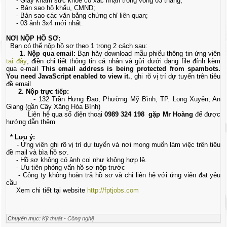
- Giấy khám sức khỏe có xác nhận trong vòng 03 tháng;
- Bản sao hộ khẩu, CMND;
- Bản sao các văn bằng chứng chỉ liên quan;
- 03 ảnh 3x4 mới nhất.
NƠI NỘP HỒ SƠ:
Bạn có thể nộp hồ sơ theo 1 trong 2 cách sau:
1. Nộp qua email:
Bạn hãy download mẫu phiếu thông tin ứng viên
tại đây
, điền chi tiết thông tin cá nhân và gửi dưới dạng file đính kèm
qua e-mail
This email address is being protected from spambots.
You need JavaScript enabled to view it.
, ghi rõ vị trí dự tuyển trên tiêu
đề email
2. Nộp trực tiếp:
- 132 Trần Hưng Đạo, Phường Mỹ Bình, TP. Long Xuyên, An
Giang (gần Cây Xăng Hòa Bình)
Liên hệ qua số điện thoại
0989 324 198 gặp Mr Hoàng
để được
hướng dẫn thêm
* Lưu ý:
- Ứng viên ghi rõ vị trí dự tuyển và nơi mong muốn làm việc trên tiêu
đề mail và bìa hồ sơ.
- Hồ sơ không có ảnh coi như không hợp lệ.
- Ưu tiên phỏng vấn hồ sơ nộp trước
- Công ty không hoàn trả hồ sơ và chỉ liên hệ với ứng viên đạt yêu
cầu
Xem chi tiết tại website
http://fptjobs.com
Chuyên mục:
Kỹ thuật - Công nghệ