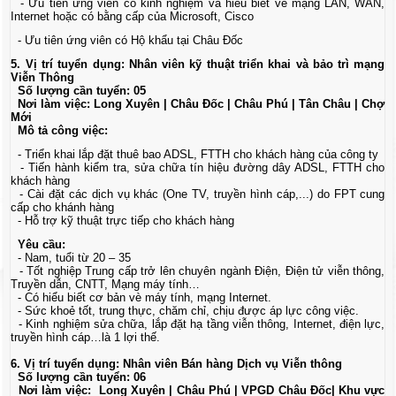
- Ưu tiên ứng viên có kinh nghiệm và hiểu biết vể mạng LAN, WAN,
Internet hoặc có bằng cấp của Microsoft, Cisco
- Ưu tiên ứng viên có Hộ khẩu tại Châu Đốc
5. Vị trí tuyển dụng: Nhân viên kỹ thuật triển khai và bảo trì mạng
Viễn Thông
Số lượng cần tuyển: 05
Nơi làm việc: Long Xuyên | Châu Đốc | Châu Phú | Tân Châu | Chợ
Mới
Mô tả công việc:
- Triển khai lắp đặt thuê bao ADSL, FTTH cho khách hàng của công ty
- Tiến hành kiểm tra, sửa chữa tín hiệu đường dây ADSL, FTTH cho
khách hàng
- Cài đặt các dịch vụ khác (One TV, truyền hình cáp,...) do FPT cung
cấp cho khánh hàng
- Hỗ trợ kỹ thuật trực tiếp cho khách hàng
Yêu cầu:
- Nam, tuổi từ 20 – 35
- Tốt nghiệp Trung cấp trở lên chuyên ngành Điện, Điện tử viễn thông,
Truyền dẫn, CNTT, Mạng máy tính…
- Có hiểu biết cơ bản vè máy tính, mạng Internet.
- Sức khoẻ tốt, trung thực, chăm chỉ, chịu được áp lực công việc.
- Kinh nghiệm sửa chữa, lắp đặt hạ tầng viễn thông, Internet, điện lực,
truyền hình cáp…là 1 lợi thế.
6. Vị trí tuyển dụng: Nhân viên Bán hàng Dịch vụ Viễn thông
Số lượng cần tuyển: 06
Nơi làm việc: Long Xuyên | Châu Phú | VPGD Châu Đốc| Khu vực