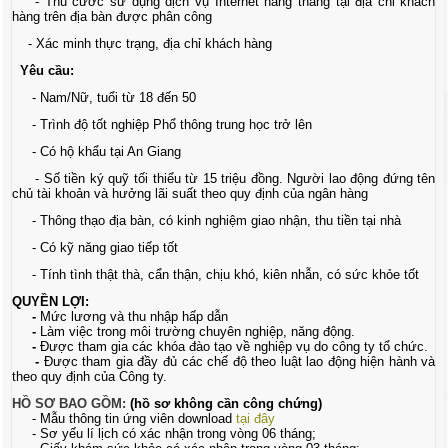
- Thu cước sử dụng dịch vụ Internet hàng tháng tại địa chỉ khách
hàng trên địa bàn được phân công
- Xác minh thực trạng, địa chỉ khách hàng
Yêu cầu:
- Nam/Nữ, tuổi từ 18 đến 50
- Trình độ tốt nghiệp Phổ thông trung học trở lên
- Có hộ khẩu tại An Giang
- Số tiền ký quỹ tối thiểu từ 15 triệu đồng. Người lao động đứng tên
chủ tài khoản và hưởng lãi suất theo quy định của ngân hàng
- Thông thạo địa bàn, có kinh nghiệm giao nhận, thu tiền tại nhà
- Có kỹ năng giao tiếp tốt
- Tính tình thật thà, cẩn thận, chịu khó, kiên nhẫn, có sức khỏe tốt
QUYỀN LỢI:
-
Mức lương và thu nhập hấp dẫn
-
Làm việc trong môi trường chuyên nghiệp, năng động.
-
Được tham gia các khóa đào tạo về nghiệp vụ do công ty tổ chức.
-
Được tham gia đầy đủ các chế độ theo luật lao động hiện hành và
theo quy định của Công ty.
HỒ SƠ BAO GỒM:
(hồ sơ không cần công chứng)
- Mẫu thông tin ứng viên download
tại đây
- Sơ yếu lí lịch có xác nhận trong vòng 06 tháng;