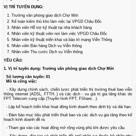
VỊ TRÍ TUYỂN DỤNG:
Trưởng văn phòng giao dịch Chợ Mới
Kế toán kiêm thủ kho làm việc tại VPGD Châu Đốc
Nhân viên Hỗ trợ kỹ thuật tại nhà khách hàng
Nhân viên kỹ thuật viên nơi làm việc VPGD Châu Đốc
Nhân viên kỹ thuật triển khai và bảo trì mạng Viễn Thông
Nhân viên Bán hàng Dịch vụ Viễn thông
Nhân viên Thu cước Dịch vụ Viễn thông
YÊU CẦU:
1. Vị trí tuyển dụng: Trưởng văn phòng giao dịch Chợ Mới
Số lượng cần tuyển: 01
Mô tả công việc:
- Xây dựng chính sách, chiến lược phát triển thị trường thuê bao viễn
thông internet (ADSL, FTTH..) và các dịch - vụ giá trị gia tăng khác do
FPT Telecom cung cấp (Truyền hình FPT, FShare…).
- Lập kế hoạch triển khai hoạt động kinh doanh theo định kỳ và dài hạn.
- Đảm bảo mục tiêu phát triển thuê bao và các dịch vụ gia tăng theo kế
hoạch kinh doanh đề ra.
- Tham gia vào các hoạt động mở rộng vùng phủ khi được yêu cầu.
- Xây dựng, đào tạo và phát triển đội ngũ nhân sự thuộc bộ phận phụ