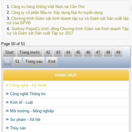
Cảng vụ hàng không Việt Nam tại Cần Thơ
Công ty cổ phần Đầu tư Xây dựng Đại An tuyển dụng
Chương trình Giám sát kinh doanh tập sự và Giám sát Sản xuất tập
sự của SPVB
Suntory PepsiCo khởi động Chương trình Giám sát Kinh doanh Tập
sự và Giám sát Sản xuất Tập sự 2017
Page 50 of 51
Start
Trang trước
42
43
44
45
46
47
48
49
50
51
Trang sau
End
DANH MỤC
Công nghệ - Kỹ thuật
Công nghệ Thông tin
Kinh tế - Luật
Môi trường - Nông nghiệp
Sư phạm - Xã hội
Thủy sản