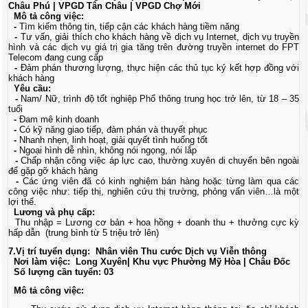
Châu Phú | VPGD Tân Châu | VPGD Chợ Mới
Mô tả công việc:
-
Tìm kiếm thông tin, tiếp cận các khách hàng tiềm năng
-
Tư vấn, giải thích cho khách hàng về dịch vụ Internet, dịch vụ truyền
hình và các dịch vụ giá trị gia tăng trên đường truyền internet do FPT
Telecom đang cung cấp
-
Đàm phán thương lượng, thực hiện các thủ tục ký kết hợp đồng với
khách hàng
Yêu cầu:
-
Nam/ Nữ, trình độ tốt nghiệp Phổ thông trung học trở lên, từ 18 – 35
tuổi
-
Đam mê kinh doanh
-
Có kỹ năng giao tiếp, đàm phán và thuyết phục
-
Nhanh nhẹn, linh hoạt, giải quyết tình huống tốt
-
Ngoại hình dễ nhìn, không nói ngọng, nói lắp
-
Chấp nhận công việc áp lực cao, thường xuyên di chuyển bên ngoài
để gặp gỡ khách hàng
-
Các ứng viên đã có kinh nghiệm bán hàng hoặc từng làm qua các
công việc như: tiếp thị, nghiên cứu thị trường, phỏng vấn viên…là một
lợi thế.
Lương và phụ cấp:
Thu nhập = Lương cơ bản + hoa hồng + doanh thu + thưởng cực kỳ
hấp dẫn (trung bình từ 5 triệu trở lên)
7.Vị trí tuyển dụng: Nhân viên Thu cước Dịch vụ Viễn thông
Nơi làm việc: Long Xuyên| Khu vực Phường Mỹ Hòa | Châu Đốc
Số lượng cần tuyển: 03
Mô tả công việc: