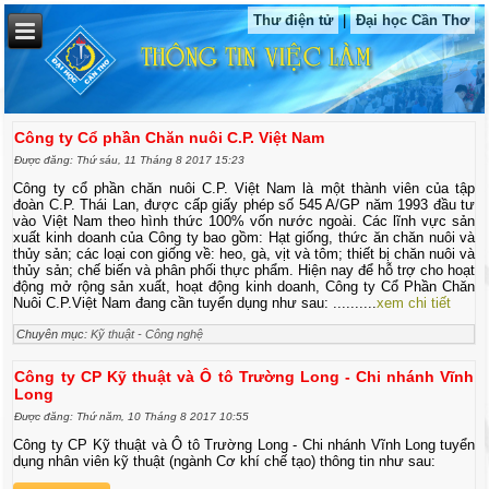
Thư điện tử
|
Đại học Cần Thơ
Công ty Cổ phần Chăn nuôi C.P. Việt Nam
Được đăng: Thứ sáu, 11 Tháng 8 2017 15:23
Công ty cổ phần chăn nuôi C.P. Việt Nam là một thành viên của tập
đoàn C.P. Thái Lan, được cấp giấy phép số 545 A/GP năm 1993 đầu tư
vào Việt Nam theo hình thức 100% vốn nước ngoài. Các lĩnh vực sản
xuất kinh doanh của Công ty bao gồm: Hạt giống, thức ăn chăn nuôi và
thủy sản; các loại con giống về: heo, gà, vịt và tôm; thiết bị chăn nuôi và
thủy sản; chế biến và phân phối thực phẩm. Hiện nay để hỗ trợ cho hoạt
động mở rộng sản xuất, hoạt động kinh doanh, Công ty Cổ Phần Chăn
Nuôi C.P.Việt Nam đang cần tuyển dụng như sau: ..........
xem chi tiết
Chuyên mục:
Kỹ thuật - Công nghệ
Công ty CP Kỹ thuật và Ô tô Trường Long - Chi nhánh Vĩnh
Long
Được đăng: Thứ năm, 10 Tháng 8 2017 10:55
Công ty CP Kỹ thuật và Ô tô Trường Long - Chi nhánh Vĩnh Long tuyển
dụng nhân viên kỹ thuật (ngành Cơ khí chế tạo) thông tin như sau: