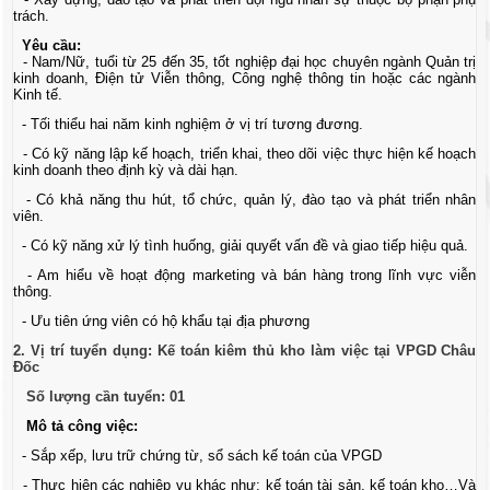
trách.
Yêu cầu:
- Nam/Nữ, tuổi từ 25 đến 35, tốt nghiệp đại học chuyên ngành Quản trị
kinh doanh, Điện tử Viễn thông, Công nghệ thông tin hoặc các ngành
Kinh tế.
- Tối thiểu hai năm kinh nghiệm ở vị trí tương đương.
- Có kỹ năng lập kế hoạch, triển khai, theo dõi việc thực hiện kế hoạch
kinh doanh theo định kỳ và dài hạn.
- Có khả năng thu hút, tổ chức, quản lý, đào tạo và phát triển nhân
viên.
- Có kỹ năng xử lý tình huống, giải quyết vấn đề và giao tiếp hiệu quả.
- Am hiểu về hoạt động marketing và bán hàng trong lĩnh vực viễn
thông.
- Ưu tiên ứng viên có hộ khẩu tại địa phương
2. Vị trí tuyển dụng: Kế toán kiêm thủ kho làm việc tại VPGD Châu
Đốc
Số lượng cần tuyển: 01
Mô tả công việc:
- Sắp xếp, lưu trữ chứng từ, sổ sách kế toán của VPGD
- Thực hiện các nghiệp vụ khác như: kế toán tài sản, kế toán kho…Và